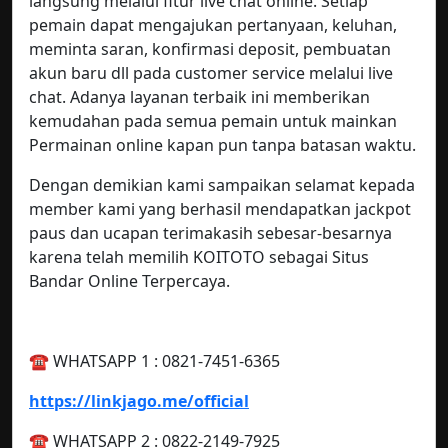
langsung melalui fitur live chat online. Setiap
pemain dapat mengajukan pertanyaan, keluhan,
meminta saran, konfirmasi deposit, pembuatan
akun baru dll pada customer service melalui live
chat. Adanya layanan terbaik ini memberikan
kemudahan pada semua pemain untuk mainkan
Permainan online kapan pun tanpa batasan waktu.
Dengan demikian kami sampaikan selamat kepada
member kami yang berhasil mendapatkan jackpot
paus dan ucapan terimakasih sebesar-besarnya
karena telah memilih KOITOTO sebagai Situs
Bandar Online Terpercaya.
☎️ WHATSAPP 1 : 0821-7451-6365
https://linkjago.me/official
☎️ WHATSAPP 2 : 0822-2149-7925