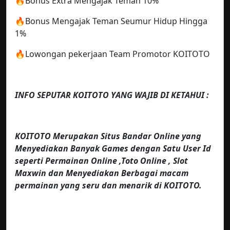
🔥Bonus Extra Mengajak Teman 10%
🔥Bonus Mengajak Teman Seumur Hidup Hingga
1%
🔥Lowongan pekerjaan Team Promotor KOITOTO
INFO SEPUTAR KOITOTO YANG WAJIB DI KETAHUI :
KOITOTO Merupakan Situs Bandar Online yang
Menyediakan Banyak Games dengan Satu User Id
seperti Permainan Online ,Toto Online , Slot
Maxwin dan Menyediakan Berbagai macam
permainan yang seru dan menarik di KOITOTO.