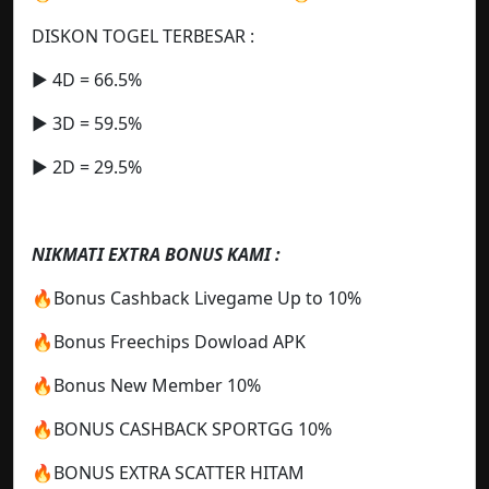
DISKON TOGEL TERBESAR :
▶️ 4D = 66.5%
▶️ 3D = 59.5%
▶️ 2D = 29.5%
NIKMATI EXTRA BONUS KAMI :
🔥Bonus Cashback Livegame Up to 10%
🔥Bonus Freechips Dowload APK
🔥Bonus New Member 10%
🔥BONUS CASHBACK SPORTGG 10%
🔥BONUS EXTRA SCATTER HITAM