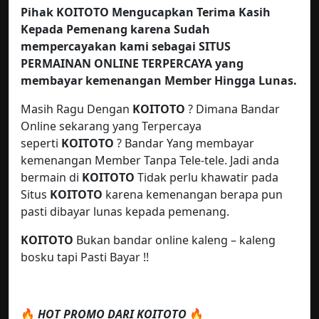
Pihak KOITOTO Mengucapkan Terima Kasih
Kepada Pemenang karena Sudah
mempercayakan kami sebagai SITUS
PERMAINAN ONLINE TERPERCAYA yang
membayar kemenangan Member Hingga Lunas.
Masih Ragu Dengan
KOITOTO
? Dimana Bandar
Online sekarang yang Terpercaya
seperti
KOITOTO
? Bandar Yang membayar
kemenangan Member Tanpa Tele-tele. Jadi anda
bermain di
KOITOTO
Tidak perlu khawatir pada
Situs
KOITOTO
karena kemenangan berapa pun
pasti dibayar lunas kepada pemenang.
KOITOTO
Bukan bandar online kaleng – kaleng
bosku tapi Pasti Bayar !!
🔥
HOT PROMO DARI KOITOTO
🔥