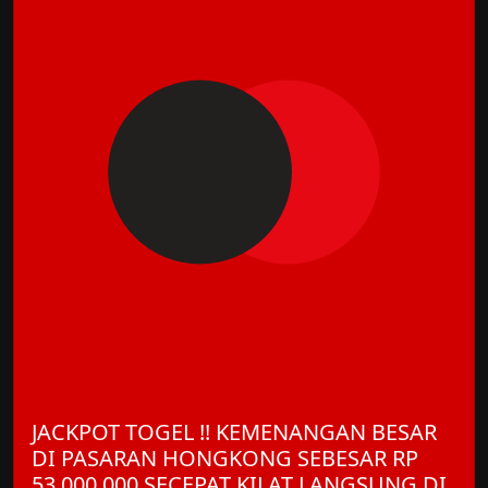
JACKPOT TOGEL !! KEMENANGAN BESAR
DI PASARAN HONGKONG SEBESAR RP
53.000.000 SECEPAT KILAT LANGSUNG DI