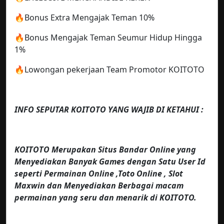
🔥Bonus Extra Mengajak Teman 10%
🔥Bonus Mengajak Teman Seumur Hidup Hingga
1%
🔥Lowongan pekerjaan Team Promotor KOITOTO
INFO SEPUTAR KOITOTO YANG WAJIB DI KETAHUI :
KOITOTO Merupakan Situs Bandar Online yang
Menyediakan Banyak Games dengan Satu User Id
seperti Permainan Online ,Toto Online , Slot
Maxwin dan Menyediakan Berbagai macam
permainan yang seru dan menarik di KOITOTO.