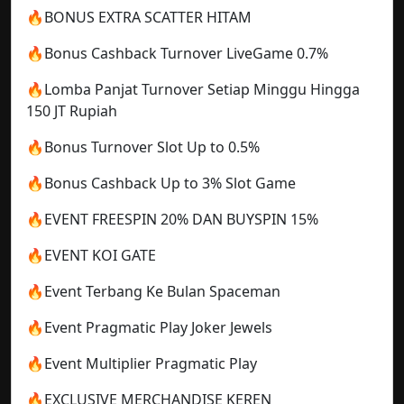
🔥BONUS EXTRA SCATTER HITAM
🔥Bonus Cashback Turnover LiveGame 0.7%
🔥Lomba Panjat Turnover Setiap Minggu Hingga
150 JT Rupiah
🔥Bonus Turnover Slot Up to 0.5%
🔥Bonus Cashback Up to 3% Slot Game
🔥EVENT FREESPIN 20% DAN BUYSPIN 15%
🔥EVENT KOI GATE
🔥Event Terbang Ke Bulan Spaceman
🔥Event Pragmatic Play Joker Jewels
🔥Event Multiplier Pragmatic Play
🔥EXCLUSIVE MERCHANDISE KEREN