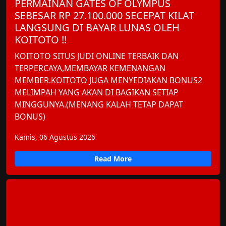
PERMAINAN GATES OF OLYMPUS
SEBESAR RP 27.100.000 SECEPAT KILAT
LANGSUNG DI BAYAR LUNAS OLEH
KOITOTO !!
KOITOTO SITUS JUDI ONLINE TERBAIK DAN
TERPERCAYA,MEMBAYAR KEMENANGAN
MEMBER.KOITOTO JUGA MENYEDIAKAN BONUS2
MELIMPAH YANG AKAN DI BAGIKAN SETIAP
MINGGUNYA.(MENANG KALAH TETAP DAPAT
BONUS)
Kamis, 06 Agustus 2026
Read More