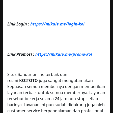
Link Login :
https://mikale.me/login-koi
Link Promosi :
https://mikale.me/promo-koi
Situs Bandar online terbaik dan
resmi
KOITOTO
juga sangat mengutamakan
kepuasan semua membernya dengan memberikan
layanan terbaik untuk semua membernya. Layanan
tersebut bekerja selama 24 jam non stop setiap
harinya. Layanan ini pun sudah didukung juga oleh
customer service berpengalaman dan profesional