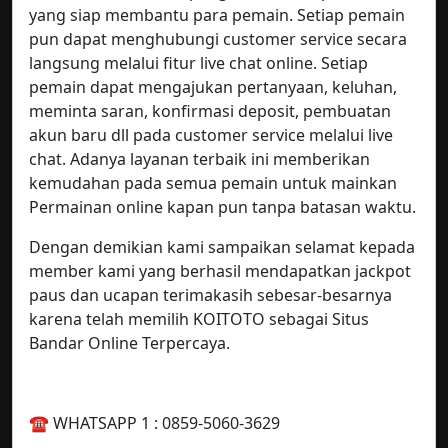
yang siap membantu para pemain. Setiap pemain
pun dapat menghubungi customer service secara
langsung melalui fitur live chat online. Setiap
pemain dapat mengajukan pertanyaan, keluhan,
meminta saran, konfirmasi deposit, pembuatan
akun baru dll pada customer service melalui live
chat. Adanya layanan terbaik ini memberikan
kemudahan pada semua pemain untuk mainkan
Permainan online kapan pun tanpa batasan waktu.
Dengan demikian kami sampaikan selamat kepada
member kami yang berhasil mendapatkan jackpot
paus dan ucapan terimakasih sebesar-besarnya
karena telah memilih KOITOTO sebagai Situs
Bandar Online Terpercaya.
☎️ WHATSAPP 1 : 0859-5060-3629