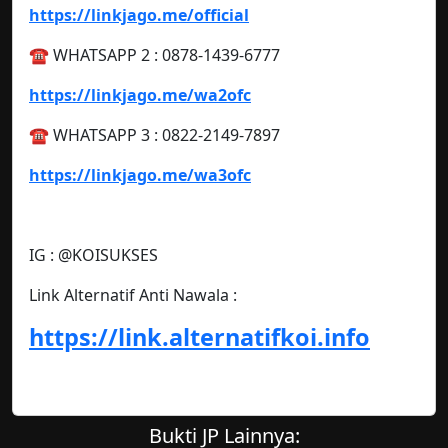
https://linkjago.me/official
☎️ WHATSAPP 2 : 0878-1439-6777
https://linkjago.me/wa2ofc
☎️ WHATSAPP 3 : 0822-2149-7897
https://linkjago.me/wa3ofc
IG : @KOISUKSES
Link Alternatif Anti Nawala :
https://link.alternatifkoi.info
Bukti JP Lainnya: