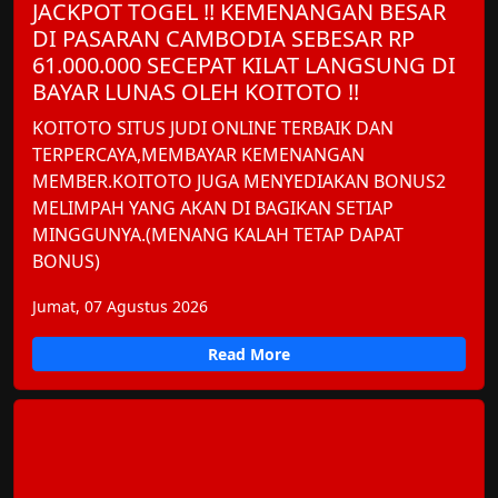
JACKPOT TOGEL !! KEMENANGAN BESAR
DI PASARAN CAMBODIA SEBESAR RP
61.000.000 SECEPAT KILAT LANGSUNG DI
BAYAR LUNAS OLEH KOITOTO !!
KOITOTO SITUS JUDI ONLINE TERBAIK DAN
TERPERCAYA,MEMBAYAR KEMENANGAN
MEMBER.KOITOTO JUGA MENYEDIAKAN BONUS2
MELIMPAH YANG AKAN DI BAGIKAN SETIAP
MINGGUNYA.(MENANG KALAH TETAP DAPAT
BONUS)
Jumat, 07 Agustus 2026
Read More