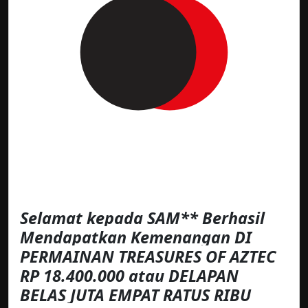
Selamat kepada SAM** Berhasil
Mendapatkan Kemenangan DI
PERMAINAN TREASURES OF AZTEC
RP 18.400.000 atau DELAPAN
BELAS JUTA EMPAT RATUS RIBU