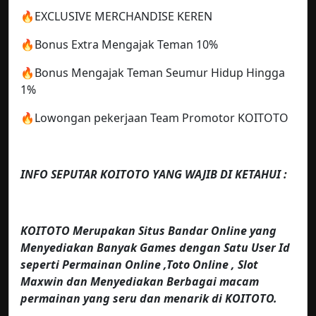
🔥EXCLUSIVE MERCHANDISE KEREN
🔥Bonus Extra Mengajak Teman 10%
🔥Bonus Mengajak Teman Seumur Hidup Hingga
1%
🔥Lowongan pekerjaan Team Promotor KOITOTO
INFO SEPUTAR KOITOTO YANG WAJIB DI KETAHUI :
KOITOTO Merupakan Situs Bandar Online yang
Menyediakan Banyak Games dengan Satu User Id
seperti Permainan Online ,Toto Online , Slot
Maxwin dan Menyediakan Berbagai macam
permainan yang seru dan menarik di KOITOTO.