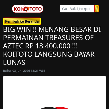
Kembali ke Beranda
BIG WIN !! MENANG BESAR DI
PERMAINAN TREASURES OF
AZTEC RP 18.400.000 !!!
KOITOTO LANGSUNG BAYAR
LUNAS
Rabu, 03 Juni 2026 18:21 WIB