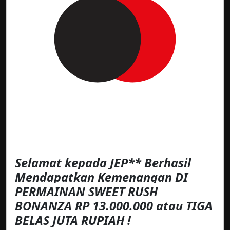
Selamat kepada JEP** Berhasil
Mendapatkan Kemenangan DI
PERMAINAN SWEET RUSH
BONANZA RP 13.000.000 atau TIGA
BELAS JUTA RUPIAH !