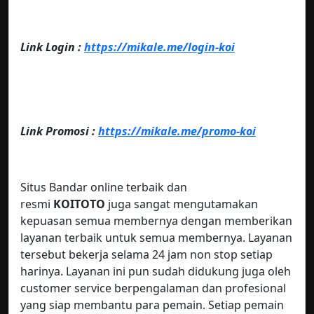
Link Login :
https://mikale.me/login-koi
Link Promosi :
https://mikale.me/promo-koi
Situs Bandar online terbaik dan
resmi
KOITOTO
juga sangat mengutamakan
kepuasan semua membernya dengan memberikan
layanan terbaik untuk semua membernya. Layanan
tersebut bekerja selama 24 jam non stop setiap
harinya. Layanan ini pun sudah didukung juga oleh
customer service berpengalaman dan profesional
yang siap membantu para pemain. Setiap pemain