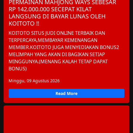
PERMAINAN MAHJONG WAYS SEBESAR
RP 142.000.000 SECEPAT KILAT
LANGSUNG DI BAYAR LUNAS OLEH
KOITOTO !!
KOITOTO SITUS JUDI ONLINE TERBAIK DAN
TERPERCAYA,MEMBAYAR KEMENANGAN
MEMBER.KOITOTO JUGA MENYEDIAKAN BONUS2
MELIMPAH YANG AKAN DI BAGIKAN SETIAP
MINGGUNYA.(MENANG KALAH TETAP DAPAT
BONUS)
Minggu, 09 Agustus 2026
Read More