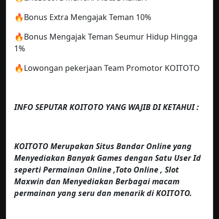
🔥Bonus Extra Mengajak Teman 10%
🔥Bonus Mengajak Teman Seumur Hidup Hingga
1%
🔥Lowongan pekerjaan Team Promotor KOITOTO
INFO SEPUTAR KOITOTO YANG WAJIB DI KETAHUI :
KOITOTO Merupakan Situs Bandar Online yang
Menyediakan Banyak Games dengan Satu User Id
seperti Permainan Online ,Toto Online , Slot
Maxwin dan Menyediakan Berbagai macam
permainan yang seru dan menarik di KOITOTO.