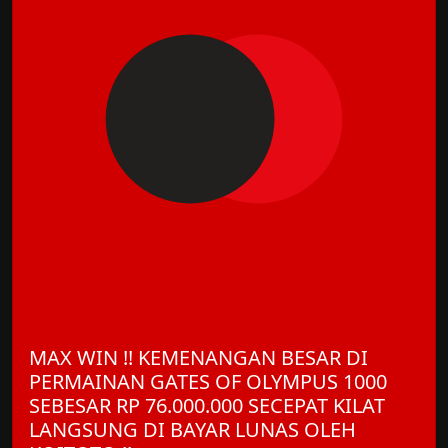
MAX WIN !! KEMENANGAN BESAR DI
PERMAINAN GATES OF OLYMPUS 1000
SEBESAR RP 76.000.000 SECEPAT KILAT
LANGSUNG DI BAYAR LUNAS OLEH