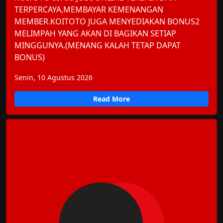
TERPERCAYA,MEMBAYAR KEMENANGAN
MEMBER.KOITOTO JUGA MENYEDIAKAN BONUS2
MELIMPAH YANG AKAN DI BAGIKAN SETIAP
MINGGUNYA.(MENANG KALAH TETAP DAPAT
BONUS)
Senin, 10 Agustus 2026
Read More