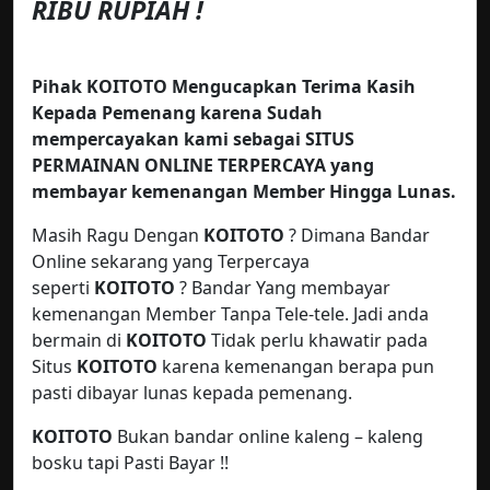
RIBU RUPIAH !
Pihak KOITOTO Mengucapkan Terima Kasih
Kepada Pemenang karena Sudah
mempercayakan kami sebagai SITUS
PERMAINAN ONLINE TERPERCAYA yang
membayar kemenangan Member Hingga Lunas.
Masih Ragu Dengan
KOITOTO
? Dimana Bandar
Online sekarang yang Terpercaya
seperti
KOITOTO
? Bandar Yang membayar
kemenangan Member Tanpa Tele-tele. Jadi anda
bermain di
KOITOTO
Tidak perlu khawatir pada
Situs
KOITOTO
karena kemenangan berapa pun
pasti dibayar lunas kepada pemenang.
KOITOTO
Bukan bandar online kaleng – kaleng
bosku tapi Pasti Bayar !!