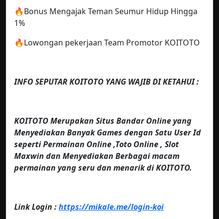
🔥Bonus Mengajak Teman Seumur Hidup Hingga
1%
🔥Lowongan pekerjaan Team Promotor KOITOTO
INFO SEPUTAR KOITOTO YANG WAJIB DI KETAHUI :
KOITOTO Merupakan Situs Bandar Online yang
Menyediakan Banyak Games dengan Satu User Id
seperti Permainan Online ,Toto Online , Slot
Maxwin dan Menyediakan Berbagai macam
permainan yang seru dan menarik di KOITOTO.
Link Login :
https://mikale.me/login-koi