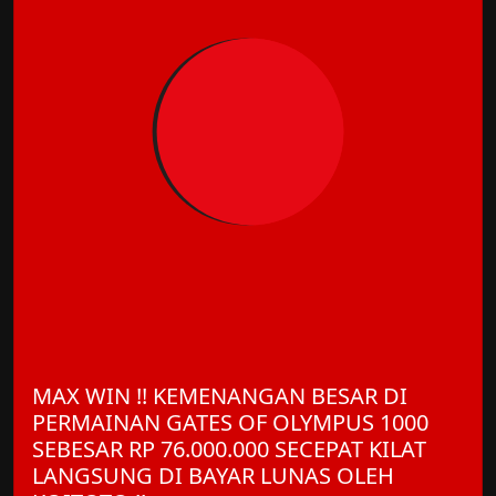
MAX WIN !! KEMENANGAN BESAR DI
PERMAINAN GATES OF OLYMPUS 1000
SEBESAR RP 76.000.000 SECEPAT KILAT
LANGSUNG DI BAYAR LUNAS OLEH