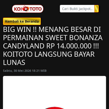
Kembali ke Beranda
BIG WIN !! MENANG BESAR DI
PERMAINAN SWEET BONANZA
CANDYLAND RP 14.000.000 !!!
KOITOTO LANGSUNG BAYAR
LUNAS
Sabtu, 30 Mei 2026 18:21 WIB