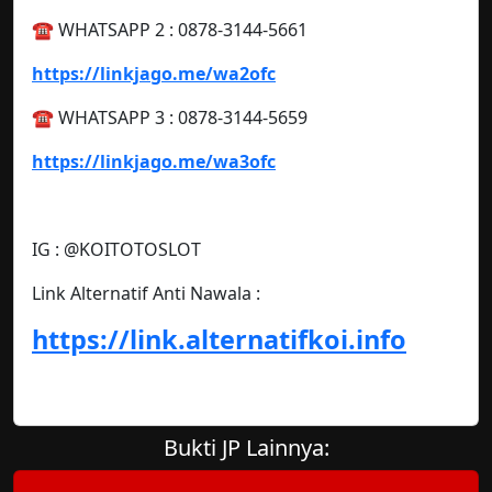
☎️ WHATSAPP 2 : 0878-3144-5661
https://linkjago.me/wa2ofc
☎️ WHATSAPP 3 : 0878-3144-5659
https://linkjago.me/wa3ofc
IG : @KOITOTOSLOT
Link Alternatif Anti Nawala :
https://link.alternatifkoi.info
Bukti JP Lainnya: