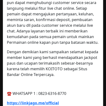
pun dapat menghubungi customer service secara
langsung melalui fitur live chat online. Setiap
pemain dapat mengajukan pertanyaan, keluhan,
meminta saran, konfirmasi deposit, pembuatan
akun baru dll pada customer service melalui live
chat. Adanya layanan terbaik ini memberikan
kemudahan pada semua pemain untuk mainkan
Permainan online kapan pun tanpa batasan waktu.
Dengan demikian kami sampaikan selamat kepada
member kami yang berhasil mendapatkan jackpot
paus dan ucapan terimakasih sebesar-besarnya
karena telah memilih KOITOTO sebagai Situs
Bandar Online Terpercaya.
☎️ WHATSAPP 1 : 0823-6316-8770
https://linkjago.me/official