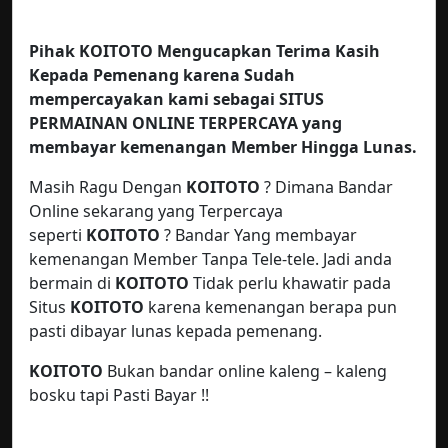
Pihak KOITOTO Mengucapkan Terima Kasih
Kepada Pemenang karena Sudah
mempercayakan kami sebagai SITUS
PERMAINAN ONLINE TERPERCAYA yang
membayar kemenangan Member Hingga Lunas.
Masih Ragu Dengan
KOITOTO
? Dimana Bandar
Online sekarang yang Terpercaya
seperti
KOITOTO
? Bandar Yang membayar
kemenangan Member Tanpa Tele-tele. Jadi anda
bermain di
KOITOTO
Tidak perlu khawatir pada
Situs
KOITOTO
karena kemenangan berapa pun
pasti dibayar lunas kepada pemenang.
KOITOTO
Bukan bandar online kaleng – kaleng
bosku tapi Pasti Bayar !!