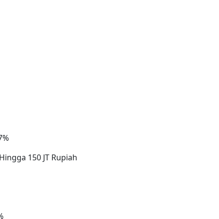
.7%
Hingga 150 JT Rupiah
%