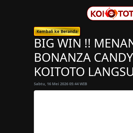
Kembali ke Beranda
BIG WIN !! MEN
BONANZA CANDY L
KOITOTO LANGSU
Sabtu, 16 Mei 2026 05:44 WIB