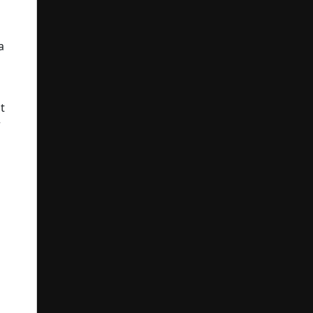
a
t
r