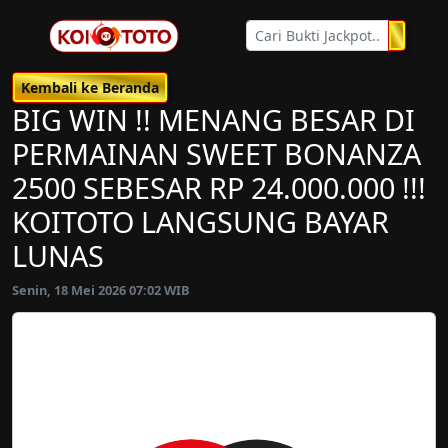
Kembali ke Beranda
BIG WIN !! MENANG BESAR DI
PERMAINAN SWEET BONANZA
2500 SEBESAR RP 24.000.000 !!!
KOITOTO LANGSUNG BAYAR
LUNAS
Senin, 18 Mei 2026 07:02 WIB