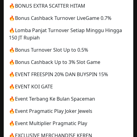
🔥BONUS EXTRA SCATTER HITAM
🔥Bonus Cashback Turnover LiveGame 0.7%
🔥Lomba Panjat Turnover Setiap Minggu Hingga
150 JT Rupiah
🔥Bonus Turnover Slot Up to 0.5%
🔥Bonus Cashback Up to 3% Slot Game
🔥EVENT FREESPIN 20% DAN BUYSPIN 15%
🔥EVENT KOI GATE
🔥Event Terbang Ke Bulan Spaceman
🔥Event Pragmatic Play Joker Jewels
🔥Event Multiplier Pragmatic Play
🔥EXCLUSIVE MERCHANDISE KEREN