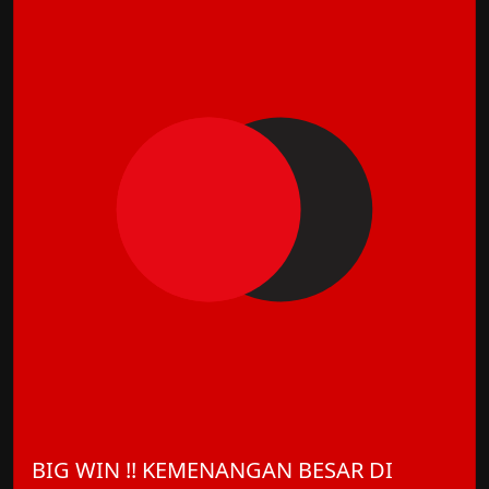
BIG WIN !! KEMENANGAN BESAR DI