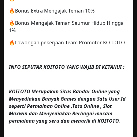
🔥Bonus Extra Mengajak Teman 10%
🔥Bonus Mengajak Teman Seumur Hidup Hingga
1%
🔥Lowongan pekerjaan Team Promotor KOITOTO
INFO SEPUTAR KOITOTO YANG WAJIB DI KETAHUI :
KOITOTO Merupakan Situs Bandar Online yang
Menyediakan Banyak Games dengan Satu User Id
seperti Permainan Online ,Toto Online , Slot
Maxwin dan Menyediakan Berbagai macam
permainan yang seru dan menarik di KOITOTO.