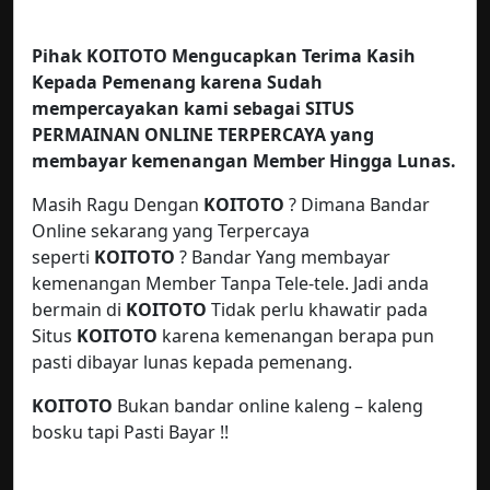
Pihak KOITOTO Mengucapkan Terima Kasih
Kepada Pemenang karena Sudah
mempercayakan kami sebagai SITUS
PERMAINAN ONLINE TERPERCAYA yang
membayar kemenangan Member Hingga Lunas.
Masih Ragu Dengan
KOITOTO
? Dimana Bandar
Online sekarang yang Terpercaya
seperti
KOITOTO
? Bandar Yang membayar
kemenangan Member Tanpa Tele-tele. Jadi anda
bermain di
KOITOTO
Tidak perlu khawatir pada
Situs
KOITOTO
karena kemenangan berapa pun
pasti dibayar lunas kepada pemenang.
KOITOTO
Bukan bandar online kaleng – kaleng
bosku tapi Pasti Bayar !!