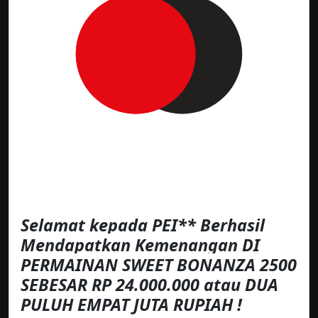
Selamat kepada PEI** Berhasil
Mendapatkan Kemenangan DI
PERMAINAN SWEET BONANZA 2500
SEBESAR RP 24.000.000 atau DUA
PULUH EMPAT JUTA RUPIAH !