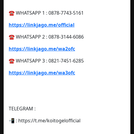
☎️ WHATSAPP 1 : 0878-7743-5161
https://linkjago.me/official
☎️ WHATSAPP 2 : 0878-3144-6086
https://linkjago.me/wa2ofc
☎️ WHATSAPP 3 : 0821-7451-6285
https://linkjago.me/wa3ofc
TELEGRAM :
📲 : https://t.me/koitogelofficial