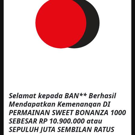
Selamat kepada BAN** Berhasil
Mendapatkan Kemenangan DI
PERMAINAN SWEET BONANZA 1000
SEBESAR RP 10.900.000 atau
SEPULUH JUTA SEMBILAN RATUS