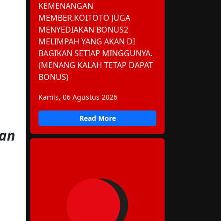
KEMENANGAN
MEMBER.KOITOTO JUGA
MENYEDIAKAN BONUS2
MELIMPAH YANG AKAN DI
BAGIKAN SETIAP MINGGUNYA.
(MENANG KALAH TETAP DAPAT
BONUS)
Kamis, 06 Agustus 2026
Read More
gan