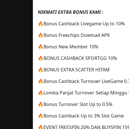
NIKMATI EXTRA BONUS KAMI :
🔥Bonus Cashback Livegame Up to 10%
🔥Bonus Freechips Dowload APK
🔥Bonus New Member 10%
🔥BONUS CASHBACK SPORTGG 10%
🔥BONUS EXTRA SCATTER HITAM
🔥Bonus Cashback Turnover LiveGame 0
🔥Lomba Panjat Turnover Setiap Minggu 
🔥Bonus Turnover Slot Up to 0.5%
🔥Bonus Cashback Up to 3% Slot Game
🔥EVENT FREESPIN 20% DAN BUYSPIN 15