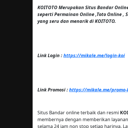
KOITOTO Merupakan Situs Bandar Onlin
seperti Permainan Online ,Toto Online
yang seru dan menarik di KOITOTO.
Link Login :
https://mikale.me/login-koi
Link Promosi :
https://mikale.me/promo-
Situs Bandar online terbaik dan resmi
KO
membernya dengan memberikan layanan t
selama 24 jam non stop setiap harinya. L