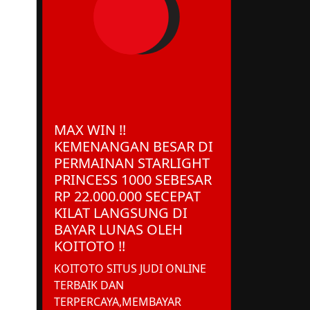
MAX WIN !!
KEMENANGAN BESAR DI
PERMAINAN STARLIGHT
PRINCESS 1000 SEBESAR
RP 22.000.000 SECEPAT
KILAT LANGSUNG DI
BAYAR LUNAS OLEH
KOITOTO !!
KOITOTO SITUS JUDI ONLINE
TERBAIK DAN
TERPERCAYA,MEMBAYAR