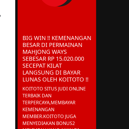
?
BIG WIN !! KEMENANGAN
BESAR DI PERMAINAN
MAHJONG WAYS
SEBESAR RP 15.020.000
SECEPAT KILAT
LANGSUNG DI BAYAR
LUNAS OLEH KOITOTO !!
KOITOTO SITUS JUDI ONLINE
TERBAIK DAN
TERPERCAYA,MEMBAYAR
KEMENANGAN
MEMBER.KOITOTO JUGA
MENYEDIAKAN BONUS2