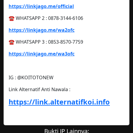
https://linkjago.me/official
☎️ WHATSAPP 2 : 0878-3144-6106
https://linkjago.me/wa2ofc
☎️ WHATSAPP 3 : 0853-8570-7759
https://linkjago.me/wa3ofc
IG : @KOITOTONEW
Link Alternatif Anti Nawala :
https://link.alternatifkoi.info
Bukti JP Lainnya: