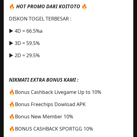
🔥
HOT PROMO DARI KOITOTO
🔥
DISKON TOGEL TERBESAR :
▶️ 4D = 66.5%a
▶️ 3D = 59.5%
▶️ 2D = 29.5%
NIKMATI EXTRA BONUS KAMI :
🔥Bonus Cashback Livegame Up to 10%
🔥Bonus Freechips Dowload APK
🔥Bonus New Member 10%
🔥BONUS CASHBACK SPORTGG 10%