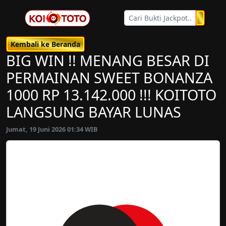
Kembali ke Beranda
BIG WIN !! MENANG BESAR DI
PERMAINAN SWEET BONANZA
1000 RP 13.142.000 !!! KOITOTO
LANGSUNG BAYAR LUNAS
Jumat, 19 Juni 2026 01:34 WIB