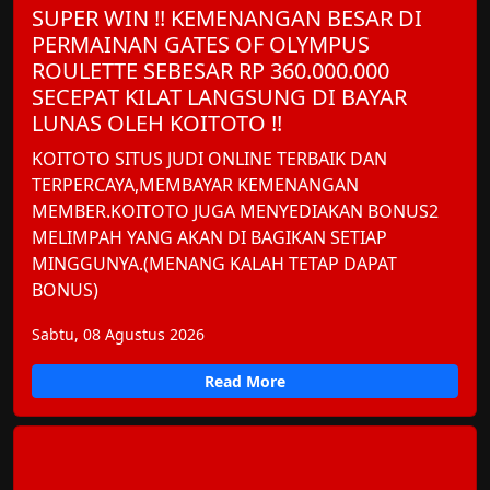
SUPER WIN !! KEMENANGAN BESAR DI
PERMAINAN GATES OF OLYMPUS
ROULETTE SEBESAR RP 360.000.000
SECEPAT KILAT LANGSUNG DI BAYAR
LUNAS OLEH KOITOTO !!
KOITOTO SITUS JUDI ONLINE TERBAIK DAN
TERPERCAYA,MEMBAYAR KEMENANGAN
MEMBER.KOITOTO JUGA MENYEDIAKAN BONUS2
MELIMPAH YANG AKAN DI BAGIKAN SETIAP
MINGGUNYA.(MENANG KALAH TETAP DAPAT
BONUS)
Sabtu, 08 Agustus 2026
Read More