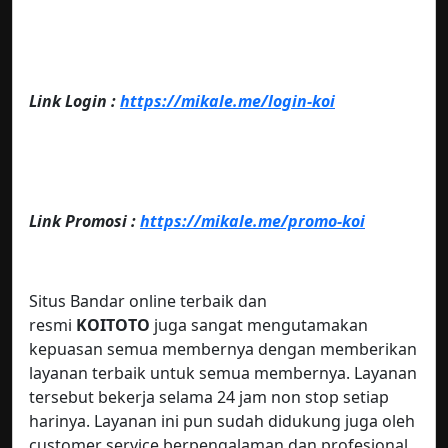
Link Login :
https://mikale.me/login-koi
Link Promosi :
https://mikale.me/promo-koi
Situs Bandar online terbaik dan
resmi
KOITOTO
juga sangat mengutamakan
kepuasan semua membernya dengan memberikan
layanan terbaik untuk semua membernya. Layanan
tersebut bekerja selama 24 jam non stop setiap
harinya. Layanan ini pun sudah didukung juga oleh
customer service berpengalaman dan profesional