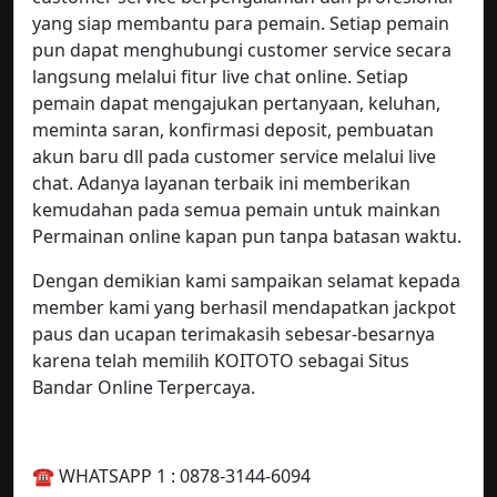
yang siap membantu para pemain. Setiap pemain
pun dapat menghubungi customer service secara
langsung melalui fitur live chat online. Setiap
pemain dapat mengajukan pertanyaan, keluhan,
meminta saran, konfirmasi deposit, pembuatan
akun baru dll pada customer service melalui live
chat. Adanya layanan terbaik ini memberikan
kemudahan pada semua pemain untuk mainkan
Permainan online kapan pun tanpa batasan waktu.
Dengan demikian kami sampaikan selamat kepada
member kami yang berhasil mendapatkan jackpot
paus dan ucapan terimakasih sebesar-besarnya
karena telah memilih KOITOTO sebagai Situs
Bandar Online Terpercaya.
☎️ WHATSAPP 1 : 0878-3144-6094