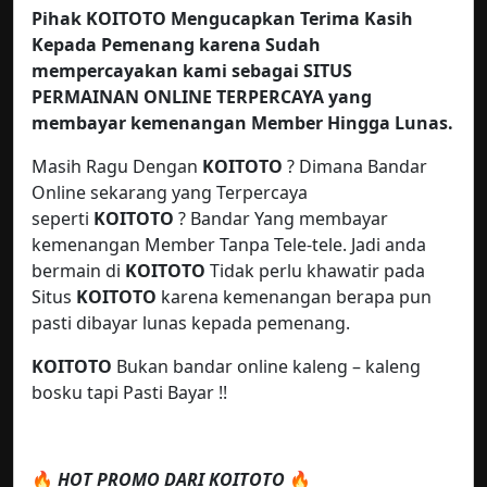
Pihak KOITOTO Mengucapkan Terima Kasih
Kepada Pemenang karena Sudah
mempercayakan kami sebagai SITUS
PERMAINAN ONLINE TERPERCAYA yang
membayar kemenangan Member Hingga Lunas.
Masih Ragu Dengan
KOITOTO
? Dimana Bandar
Online sekarang yang Terpercaya
seperti
KOITOTO
? Bandar Yang membayar
kemenangan Member Tanpa Tele-tele. Jadi anda
bermain di
KOITOTO
Tidak perlu khawatir pada
Situs
KOITOTO
karena kemenangan berapa pun
pasti dibayar lunas kepada pemenang.
KOITOTO
Bukan bandar online kaleng – kaleng
bosku tapi Pasti Bayar !!
🔥
HOT PROMO DARI KOITOTO
🔥