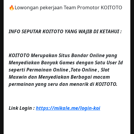
🔥Lowongan pekerjaan Team Promotor KOITOTO
INFO SEPUTAR KOITOTO YANG WAJIB DI KETAHUI :
KOITOTO Merupakan Situs Bandar Online yang
Menyediakan Banyak Games dengan Satu User Id
seperti Permainan Online ,Toto Online , Slot
Maxwin dan Menyediakan Berbagai macam
permainan yang seru dan menarik di KOITOTO.
Link Login :
https://mikale.me/login-koi