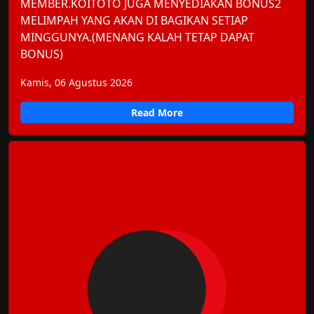
MEMBER.KOITOTO JUGA MENYEDIAKAN BONUS2
MELIMPAH YANG AKAN DI BAGIKAN SETIAP
MINGGUNYA.(MENANG KALAH TETAP DAPAT
BONUS)
Kamis, 06 Agustus 2026
Read More