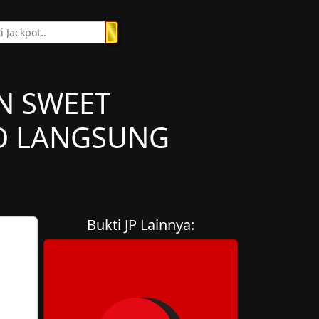
N SWEET
TO LANGSUNG
Bukti JP Lainnya: