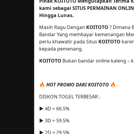
Pihak KOITOTO Mengucapkan Terima 
kami sebagai SITUS PERMAINAN ONLI
Hingga Lunas.
Masih Ragu Dengan
KOITOTO
? Dimana B
Bandar Yang membayar kemenangan Membe
perlu khawatir pada Situs
KOITOTO
karen
kepada pemenang.
KOITOTO
Bukan bandar online kaleng – ka
🔥
HOT PROMO DARI KOITOTO
🔥
DISKON TOGEL TERBESAR :
▶️ 4D = 66.5%
▶️ 3D = 59.5%
▶️ 2D = 29.5%