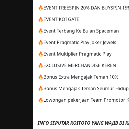
🔥EVENT FREESPIN 20% DAN BUYSPIN 15
🔥EVENT KOI GATE
🔥Event Terbang Ke Bulan Spaceman
🔥Event Pragmatic Play Joker Jewels
🔥Event Multiplier Pragmatic Play
🔥EXCLUSIVE MERCHANDISE KEREN
🔥Bonus Extra Mengajak Teman 10%
🔥Bonus Mengajak Teman Seumur Hidup
🔥Lowongan pekerjaan Team Promotor 
INFO SEPUTAR KOITOTO YANG WAJIB DI K