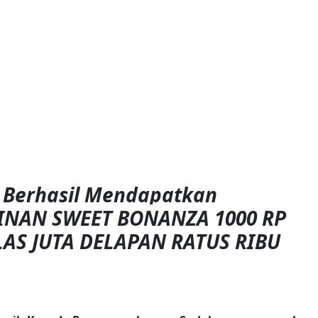
 Berhasil Mendapatkan
INAN SWEET BONANZA 1000 RP
ELAS JUTA DELAPAN RATUS RIBU