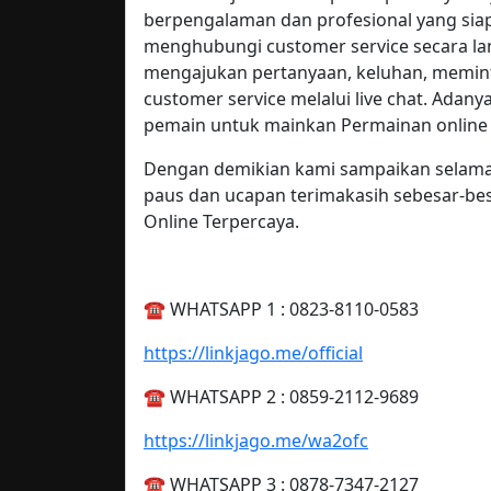
berpengalaman dan profesional yang sia
menghubungi customer service secara lang
mengajukan pertanyaan, keluhan, meminta
customer service melalui live chat. Ada
pemain untuk mainkan Permainan online 
Dengan demikian kami sampaikan selama
paus dan ucapan terimakasih sebesar-be
Online Terpercaya.
☎️ WHATSAPP 1 : 0823-8110-0583
https://linkjago.me/official
☎️ WHATSAPP 2 : 0859-2112-9689
https://linkjago.me/wa2ofc
☎️ WHATSAPP 3 : 0878-7347-2127