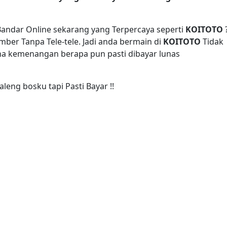
andar Online sekarang yang Terpercaya seperti
KOITOTO
r Tanpa Tele-tele. Jadi anda bermain di
KOITOTO
Tidak
a kemenangan berapa pun pasti dibayar lunas
leng bosku tapi Pasti Bayar !!