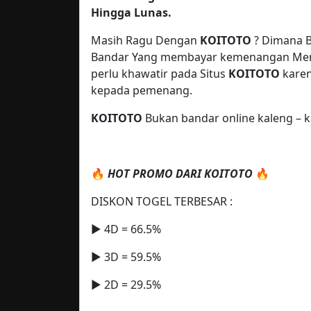
Hingga Lunas.
Masih Ragu Dengan
KOITOTO
? Dimana B
Bandar Yang membayar kemenangan Membe
perlu khawatir pada Situs
KOITOTO
karen
kepada pemenang.
KOITOTO
Bukan bandar online kaleng – ka
🔥
HOT PROMO DARI KOITOTO
🔥
DISKON TOGEL TERBESAR :
▶️ 4D = 66.5%
▶️ 3D = 59.5%
▶️ 2D = 29.5%