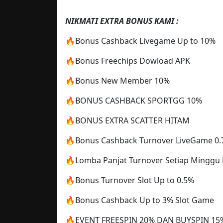
NIKMATI EXTRA BONUS KAMI :
🔥Bonus Cashback Livegame Up to 10%
🔥Bonus Freechips Dowload APK
🔥Bonus New Member 10%
🔥BONUS CASHBACK SPORTGG 10%
🔥BONUS EXTRA SCATTER HITAM
🔥Bonus Cashback Turnover LiveGame 0
🔥Lomba Panjat Turnover Setiap Minggu 
🔥Bonus Turnover Slot Up to 0.5%
🔥Bonus Cashback Up to 3% Slot Game
🔥EVENT FREESPIN 20% DAN BUYSPIN 15