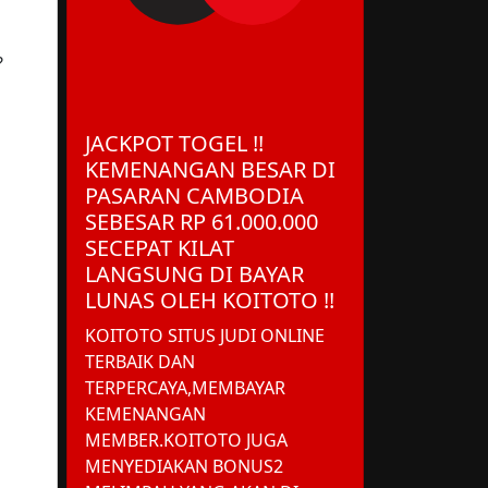
?
JACKPOT TOGEL !!
KEMENANGAN BESAR DI
PASARAN CAMBODIA
SEBESAR RP 61.000.000
SECEPAT KILAT
LANGSUNG DI BAYAR
LUNAS OLEH KOITOTO !!
KOITOTO SITUS JUDI ONLINE
TERBAIK DAN
TERPERCAYA,MEMBAYAR
KEMENANGAN
MEMBER.KOITOTO JUGA
MENYEDIAKAN BONUS2