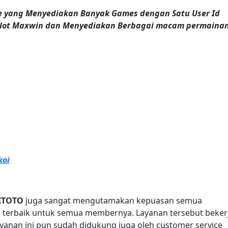
e yang Menyediakan Banyak Games dengan Satu User Id
 , Slot Maxwin dan Menyediakan Berbagai macam permaina
koi
ITOTO
juga sangat mengutamakan kepuasan semua
erbaik untuk semua membernya. Layanan tersebut beker
ayanan ini pun sudah didukung juga oleh customer service