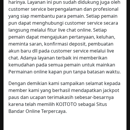
harinya. Layanan ini pun sudah didukung juga oleh
customer service berpengalaman dan profesional
yang siap membantu para pemain. Setiap pemain
pun dapat menghubungi customer service secara
langsung melalui fitur live chat online. Setiap
pemain dapat mengajukan pertanyaan, keluhan,
meminta saran, konfirmasi deposit, pembuatan
akun baru dll pada customer service melalui live
chat. Adanya layanan terbaik ini memberikan
kemudahan pada semua pemain untuk mainkan
Permainan online kapan pun tanpa batasan waktu.
Dengan demikian kami sampaikan selamat kepada
member kami yang berhasil mendapatkan jackpot
paus dan ucapan terimakasih sebesar-besarnya
karena telah memilih KOITOTO sebagai Situs
Bandar Online Terpercaya.