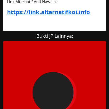
Link Alternatif Anti Nawala :
https://link.alternatifkoi.info
Bukti JP Lainnya: