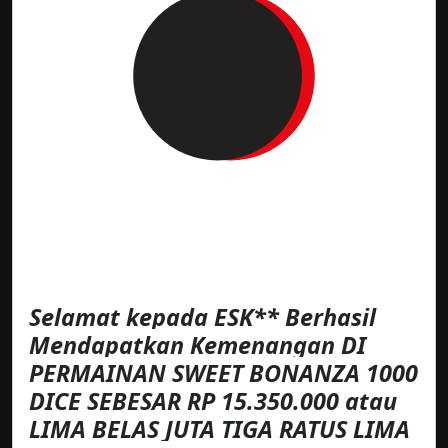
Selamat kepada ESK** Berhasil
Mendapatkan Kemenangan DI
PERMAINAN SWEET BONANZA 1000
DICE SEBESAR RP 15.350.000 atau
LIMA BELAS JUTA TIGA RATUS LIMA