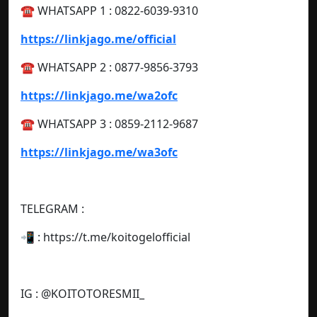
☎️ WHATSAPP 1 : 0822-6039-9310
https://linkjago.me/official
☎️ WHATSAPP 2 : 0877-9856-3793
https://linkjago.me/wa2ofc
☎️ WHATSAPP 3 : 0859-2112-9687
https://linkjago.me/wa3ofc
TELEGRAM :
📲 : https://t.me/koitogelofficial
IG : @KOITOTORESMII_