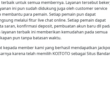
erbaik untuk semua membernya. Layanan tersebut beker
ayanan ini pun sudah didukung juga oleh customer service
p membantu para pemain. Setiap pemain pun dapat
sung melalui fitur live chat online. Setiap pemain dapat
 saran, konfirmasi deposit, pembuatan akun baru dll pad
nya layanan terbaik ini memberikan kemudahan pada semua
kapan pun tanpa batasan waktu.
t kepada member kami yang berhasil mendapatkan jackpo
sarnya karena telah memilih KOITOTO sebagai Situs Banda