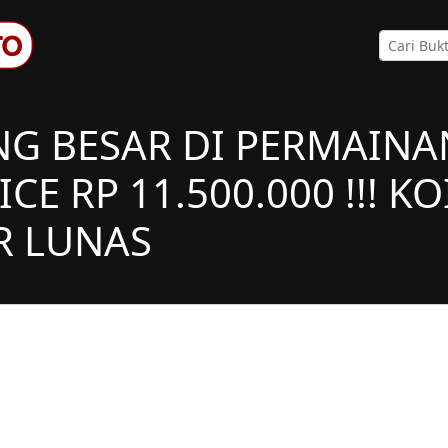
ANG BESAR DI PERMAINA
E RP 11.500.000 !!! K
R LUNAS