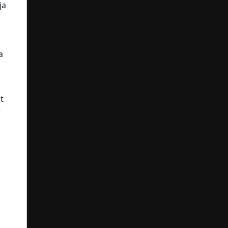
ja
a
t
r