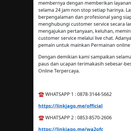
membernya dengan memberikan layanan t
selama 24 jam non stop setiap harinya. L
berpengalaman dan profesional yang sia
menghubungi customer service secara lang
mengajukan pertanyaan, keluhan, meminta
customer service melalui live chat. Ada
pemain untuk mainkan Permainan online 
Dengan demikian kami sampaikan selama
paus dan ucapan terimakasih sebesar-be
Online Terpercaya.
☎️ WHATSAPP 1 : 0878-3144-5662
https://linkjago.me/official
☎️ WHATSAPP 2 : 0853-8570-2606
https://linkjago.me/wa2ofc