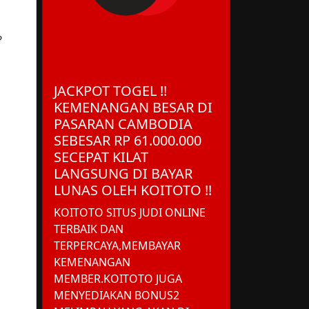
?
JACKPOT TOGEL !!
KEMENANGAN BESAR DI
PASARAN CAMBODIA
SEBESAR RP 61.000.000
SECEPAT KILAT
LANGSUNG DI BAYAR
LUNAS OLEH KOITOTO !!
KOITOTO SITUS JUDI ONLINE
TERBAIK DAN
TERPERCAYA,MEMBAYAR
KEMENANGAN
MEMBER.KOITOTO JUGA
MENYEDIAKAN BONUS2