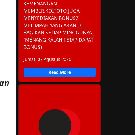
KEMENANGAN
MEMBER.KOITOTO JUGA
MENYEDIAKAN BONUS2
MELIMPAH YANG AKAN DI
BAGIKAN SETIAP MINGGUNYA.
(MENANG KALAH TETAP DAPAT
BONUS)
Jumat, 07 Agustus 2026
Read More
gan