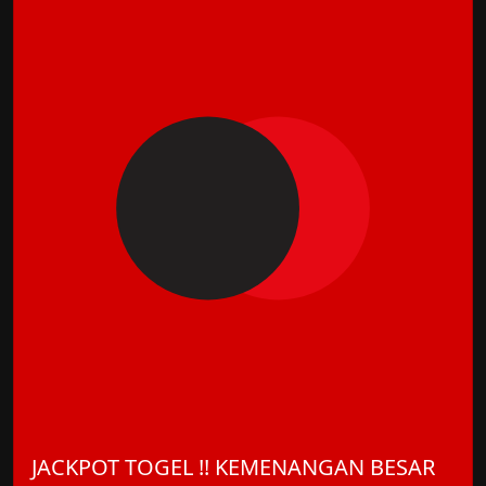
JACKPOT TOGEL !! KEMENANGAN BESAR