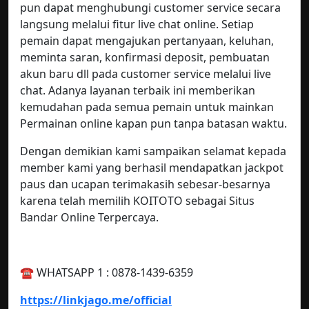
pun dapat menghubungi customer service secara
langsung melalui fitur live chat online. Setiap
pemain dapat mengajukan pertanyaan, keluhan,
meminta saran, konfirmasi deposit, pembuatan
akun baru dll pada customer service melalui live
chat. Adanya layanan terbaik ini memberikan
kemudahan pada semua pemain untuk mainkan
Permainan online kapan pun tanpa batasan waktu.
Dengan demikian kami sampaikan selamat kepada
member kami yang berhasil mendapatkan jackpot
paus dan ucapan terimakasih sebesar-besarnya
karena telah memilih KOITOTO sebagai Situs
Bandar Online Terpercaya.
☎️ WHATSAPP 1 : 0878-1439-6359
https://linkjago.me/official