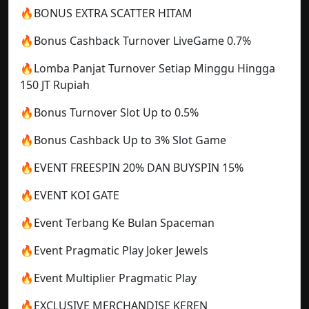
🔥BONUS EXTRA SCATTER HITAM
🔥Bonus Cashback Turnover LiveGame 0.7%
🔥Lomba Panjat Turnover Setiap Minggu Hingga
150 JT Rupiah
🔥Bonus Turnover Slot Up to 0.5%
🔥Bonus Cashback Up to 3% Slot Game
🔥EVENT FREESPIN 20% DAN BUYSPIN 15%
🔥EVENT KOI GATE
🔥Event Terbang Ke Bulan Spaceman
🔥Event Pragmatic Play Joker Jewels
🔥Event Multiplier Pragmatic Play
🔥EXCLUSIVE MERCHANDISE KEREN