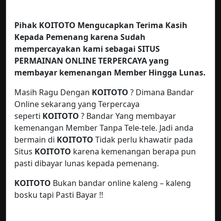
Pihak KOITOTO Mengucapkan Terima Kasih
Kepada Pemenang karena Sudah
mempercayakan kami sebagai SITUS
PERMAINAN ONLINE TERPERCAYA yang
membayar kemenangan Member Hingga Lunas.
Masih Ragu Dengan
KOITOTO
? Dimana Bandar
Online sekarang yang Terpercaya
seperti
KOITOTO
? Bandar Yang membayar
kemenangan Member Tanpa Tele-tele. Jadi anda
bermain di
KOITOTO
Tidak perlu khawatir pada
Situs
KOITOTO
karena kemenangan berapa pun
pasti dibayar lunas kepada pemenang.
KOITOTO
Bukan bandar online kaleng – kaleng
bosku tapi Pasti Bayar !!