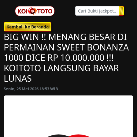
Kembali ke Beranda
BIG WIN !! MENANG BESAR DI
PERMAINAN SWEET BONANZA
1000 DICE RP 10.000.000 !!!
KOITOTO LANGSUNG BAYAR
LUNAS
Senin, 25 Mei 2026 18:53 WIB