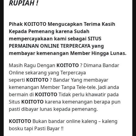
RUPIAH !
Pihak KOITOTO Mengucapkan Terima Kasih
Kepada Pemenang karena Sudah
mempercayakaan kami sebagai SITUS
PERMAINAN ONLINE TERPERCAYA yang
membayar kemenangan Member Hingga Lunas.
Masih Ragu Dengan
KOITOTO
? Dimana Bandar
Online sekarang yang Terpercaya
seperti
KOITOTO
? Bandar Yang membayar
kemenangan Member Tanpa Tele-tele. Jadi anda
bermain di
KOITOTO
Tidak perlu khawatir pada
Situs
KOITOTO
karena kemenangan berapa pun
pasti dibayar lunas kepada pemenang.
KOITOTO
Bukan bandar online kaleng – kaleng
bosku tapi Pasti Bayar !!