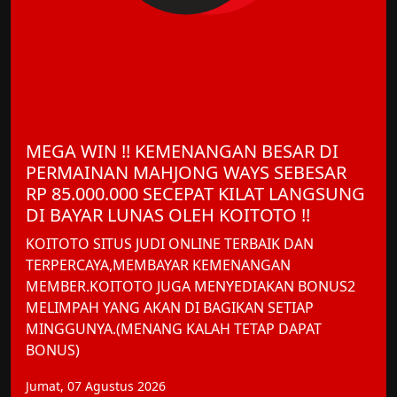
MEGA WIN !! KEMENANGAN BESAR DI
PERMAINAN MAHJONG WAYS SEBESAR
RP 85.000.000 SECEPAT KILAT LANGSUNG
DI BAYAR LUNAS OLEH KOITOTO !!
KOITOTO SITUS JUDI ONLINE TERBAIK DAN
TERPERCAYA,MEMBAYAR KEMENANGAN
MEMBER.KOITOTO JUGA MENYEDIAKAN BONUS2
MELIMPAH YANG AKAN DI BAGIKAN SETIAP
MINGGUNYA.(MENANG KALAH TETAP DAPAT
BONUS)
Jumat, 07 Agustus 2026