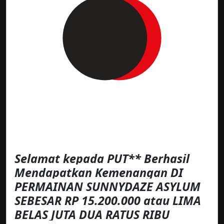
Selamat kepada PUT** Berhasil
Mendapatkan Kemenangan DI
PERMAINAN SUNNYDAZE ASYLUM
SEBESAR RP 15.200.000 atau LIMA
BELAS JUTA DUA RATUS RIBU