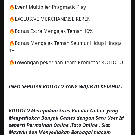
🔥Event Multiplier Pragmatic Play
🔥EXCLUSIVE MERCHANDISE KEREN
🔥Bonus Extra Mengajak Teman 10%
🔥Bonus Mengajak Teman Seumur Hidup Hingga
1%
🔥Lowongan pekerjaan Team Promotor KOITOTO
INFO SEPUTAR KOITOTO YANG WAJIB DI KETAHUI :
KOITOTO Merupakan Situs Bandar Online yang
Menyediakan Banyak Games dengan Satu User Id
seperti Permainan Online ,Toto Online , Slot
Maxwin dan Menyediakan Berbagai macam