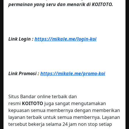
permainan yang seru dan menarik di KOITOTO.
Link Login :
https://mikale.me/login-koi
Link Promosi :
https://mikale.me/promo-koi
Situs Bandar online terbaik dan
resmi
KOITOTO
juga sangat mengutamakan
kepuasan semua membernya dengan memberikan
layanan terbaik untuk semua membernya. Layanan
tersebut bekerja selama 24 jam non stop setiap