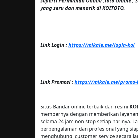
seperti Permainan Online ,Toto Online
yang seru dan menarik di KOITOTO.
Link Login :
https://mikale.me/login-koi
Link Promosi :
https://mikale.me/promo-
Situs Bandar online terbaik dan resmi
KO
membernya dengan memberikan layanan t
selama 24 jam non stop setiap harinya. L
berpengalaman dan profesional yang sia
menghubungi customer service secara lang