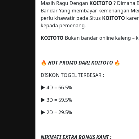
Masih Ragu Dengan
KOITOTO
? Dimana B
Bandar Yang membayar kemenangan Membe
perlu khawatir pada Situs
KOITOTO
karen
kepada pemenang.
KOITOTO
Bukan bandar online kaleng – ka
🔥
HOT PROMO DARI KOITOTO
🔥
DISKON TOGEL TERBESAR :
▶️ 4D = 66.5%
▶️ 3D = 59.5%
▶️ 2D = 29.5%
NIKMATI EXTRA BONUS KAMI :