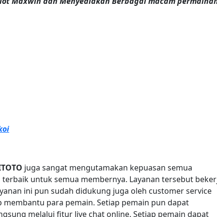
 , Slot Maxwin dan Menyediakan Berbagai macam permaina
koi
ITOTO
juga sangat mengutamakan kepuasan semua
erbaik untuk semua membernya. Layanan tersebut beker
ayanan ini pun sudah didukung juga oleh customer service
p membantu para pemain. Setiap pemain pun dapat
sung melalui fitur live chat online. Setiap pemain dapat