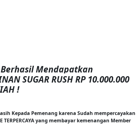
 Berhasil Mendapatkan
NAN SUGAR RUSH RP 10.000.000
IAH !
Kasih Kepada Pemenang karena Sudah mempercayakan
NE TERPERCAYA yang membayar kemenangan Member