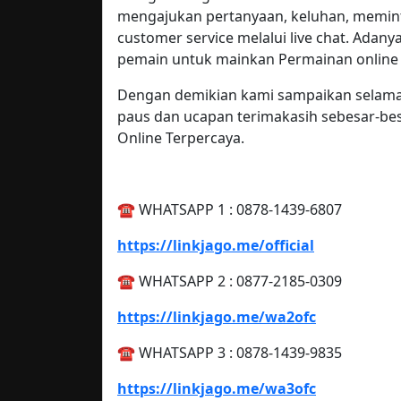
mengajukan pertanyaan, keluhan, meminta
customer service melalui live chat. Ada
pemain untuk mainkan Permainan online 
Dengan demikian kami sampaikan selama
paus dan ucapan terimakasih sebesar-be
Online Terpercaya.
☎️ WHATSAPP 1 : 0878-1439-6807
https://linkjago.me/official
☎️ WHATSAPP 2 : 0877-2185-0309
https://linkjago.me/wa2ofc
☎️ WHATSAPP 3 : 0878-1439-9835
https://linkjago.me/wa3ofc