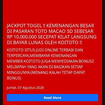
JACKPOT TOGEL !! KEMENANGAN BESAR
DI PASARAN TOTO MACAO 5D SEBESAR
RP 10.000.000 SECEPAT KILAT LANGSUNG
DI BAYAR LUNAS OLEH KOITOTO !!
KOITOTO SITUS JUDI ONLINE TERBAIK DAN
TERPERCAYA,MEMBAYAR KEMENANGAN
MEMBER.KOITOTO JUGA MENYEDIAKAN BONUS2
MELIMPAH YANG AKAN DI BAGIKAN SETIAP
MINGGUNYA.(MENANG KALAH TETAP DAPAT
BONUS)
Jumat, 07 Agustus 2026
Read More