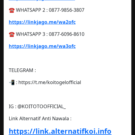
☎️ WHATSAPP 2 : 0877-9856-3807
https://linkjago.me/wa2ofc
☎️ WHATSAPP 3 : 0877-6096-8610
https://linkjago.me/wa3ofc
TELEGRAM :
📲 : https://t.me/koitogelofficial
IG : @KOITOTOOFFICIAL_
Link Alternatif Anti Nawala :
https://link.alternatifkoi.info