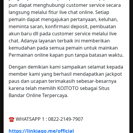
pun dapat menghubungi customer service secara
langsung melalui fitur live chat online. Setiap
pemain dapat mengajukan pertanyaan, keluhan,
meminta saran, konfirmasi deposit, pembuatan
akun baru dll pada customer service melalui live
chat. Adanya layanan terbaik ini memberikan
kemudahan pada semua pemain untuk mainkan
Permainan online kapan pun tanpa batasan waktu.
Dengan demikian kami sampaikan selamat kepada
member kami yang berhasil mendapatkan jackpot
paus dan ucapan terimakasih sebesar-besarnya
karena telah memilih KOITOTO sebagai Situs
Bandar Online Terpercaya.
☎️ WHATSAPP 1 : 0822-2149-7907
https://linkjago.me/official