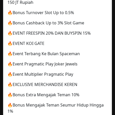
150 JT Rupiah
🔥Bonus Turnover Slot Up to 0.5%
🔥Bonus Cashback Up to 3% Slot Game
🔥EVENT FREESPIN 20% DAN BUYSPIN 15%
🔥EVENT KOI GATE
🔥Event Terbang Ke Bulan Spaceman
🔥Event Pragmatic Play Joker Jewels
🔥Event Multiplier Pragmatic Play
🔥EXCLUSIVE MERCHANDISE KEREN
🔥Bonus Extra Mengajak Teman 10%
🔥Bonus Mengajak Teman Seumur Hidup Hingga
1%