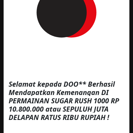
Selamat kepada DOO** Berhasil
Mendapatkan Kemenangan DI
PERMAINAN SUGAR RUSH 1000 RP
10.800.000 atau SEPULUH JUTA
DELAPAN RATUS RIBU RUPIAH !