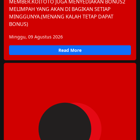
MEMBER.KOITOTO JUGA MENYEDIAKAN BONUS2
MELIMPAH YANG AKAN DI BAGIKAN SETIAP
MINGGUNYA.(MENANG KALAH TETAP DAPAT
BONUS)
Minggu, 09 Agustus 2026
Read More