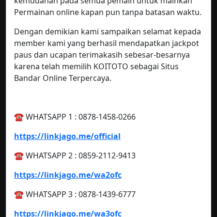
kemudahan pada semua pemain untuk mainkan
Permainan online kapan pun tanpa batasan waktu.
Dengan demikian kami sampaikan selamat kepada
member kami yang berhasil mendapatkan jackpot
paus dan ucapan terimakasih sebesar-besarnya
karena telah memilih KOITOTO sebagai Situs
Bandar Online Terpercaya.
☎️ WHATSAPP 1 : 0878-1458-0266
https://linkjago.me/official
☎️ WHATSAPP 2 : 0859-2112-9413
https://linkjago.me/wa2ofc
☎️ WHATSAPP 3 : 0878-1439-6777
https://linkjago.me/wa3ofc