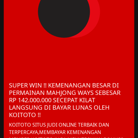
SUPER WIN !! KEMENANGAN BESAR DI
PERMAINAN MAHJONG WAYS SEBESAR
RP 142.000.000 SECEPAT KILAT
LANGSUNG DI BAYAR LUNAS OLEH
KOITOTO !!
KOITOTO SITUS JUDI ONLINE TERBAIK DAN
TERPERCAYA,MEMBAYAR KEMENANGAN