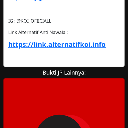
IG : @KOI_OFIICIALL
Link Alternatif Anti Nawala :
https://link.alternatifkoi.info
Bukti JP Lainnya: