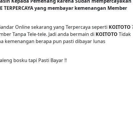
Kasih Kepada Pemenang karena Sudah mempercayakan
NE TERPERCAYA yang membayar kemenangan Member
andar Online sekarang yang Terpercaya seperti
KOITOTO
r Tanpa Tele-tele. Jadi anda bermain di
KOITOTO
Tidak
a kemenangan berapa pun pasti dibayar lunas
leng bosku tapi Pasti Bayar !!