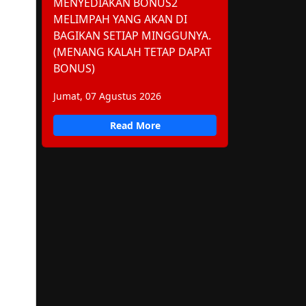
MENYEDIAKAN BONUS2
MELIMPAH YANG AKAN DI
BAGIKAN SETIAP MINGGUNYA.
(MENANG KALAH TETAP DAPAT
BONUS)
Jumat, 07 Agustus 2026
Read More