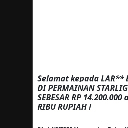
Selamat kepada LAR**
DI PERMAINAN STARLIG
SEBESAR RP 14.200.000
RIBU RUPIAH !