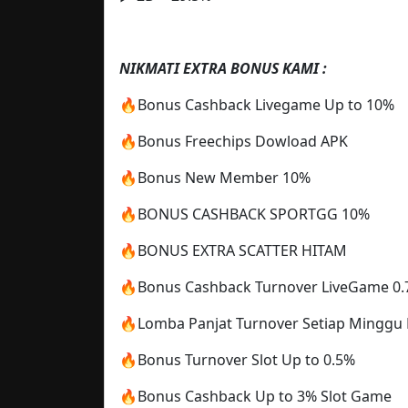
NIKMATI EXTRA BONUS KAMI :
🔥Bonus Cashback Livegame Up to 10%
🔥Bonus Freechips Dowload APK
🔥Bonus New Member 10%
🔥BONUS CASHBACK SPORTGG 10%
🔥BONUS EXTRA SCATTER HITAM
🔥Bonus Cashback Turnover LiveGame 0
🔥Lomba Panjat Turnover Setiap Minggu 
🔥Bonus Turnover Slot Up to 0.5%
🔥Bonus Cashback Up to 3% Slot Game