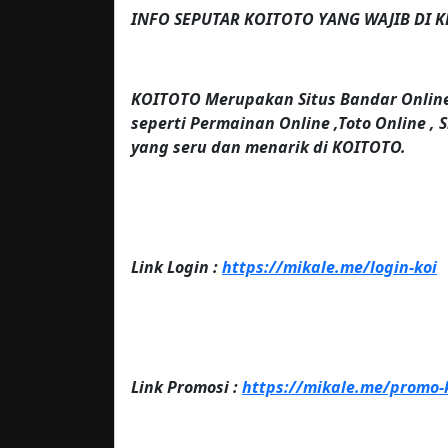
INFO SEPUTAR KOITOTO YANG WAJIB DI K
KOITOTO Merupakan Situs Bandar Onlin
seperti Permainan Online ,Toto Online
yang seru dan menarik di KOITOTO.
Link Login :
https://mikale.me/login-koi
Link Promosi :
https://mikale.me/promo-