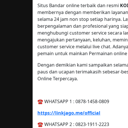
Situs Bandar online terbaik dan resmi
KO
membernya dengan memberikan layanan t
selama 24 jam non stop setiap harinya. L
berpengalaman dan profesional yang sia
menghubungi customer service secara lang
mengajukan pertanyaan, keluhan, meminta
customer service melalui live chat. Ada
pemain untuk mainkan Permainan online 
Dengan demikian kami sampaikan selama
paus dan ucapan terimakasih sebesar-be
Online Terpercaya.
☎️ WHATSAPP 1 : 0878-1458-0809
https://linkjago.me/official
☎️ WHATSAPP 2 : 0823-1911-2223