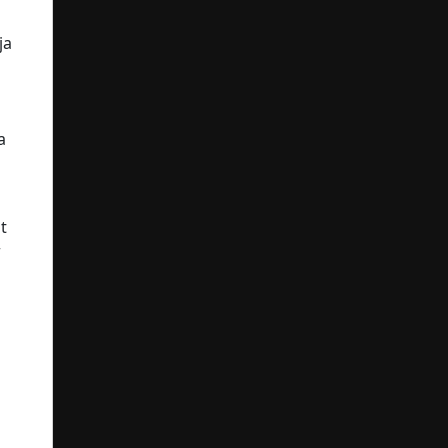
ja
a
t
r