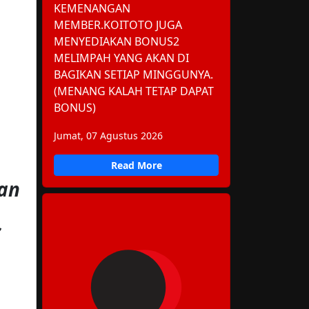
KEMENANGAN
MEMBER.KOITOTO JUGA
MENYEDIAKAN BONUS2
MELIMPAH YANG AKAN DI
BAGIKAN SETIAP MINGGUNYA.
(MENANG KALAH TETAP DAPAT
BONUS)
Jumat, 07 Agustus 2026
Read More
an
S