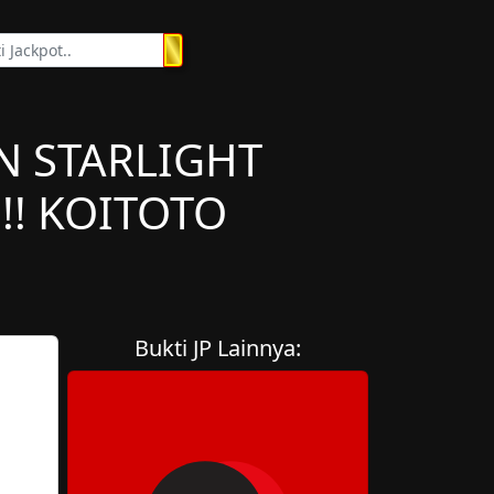
N STARLIGHT
!!! KOITOTO
Bukti JP Lainnya: