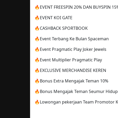
🔥EVENT FREESPIN 20% DAN BUYSPIN 15
🔥EVENT KOI GATE
🔥
CASHBACK SPORTBOOK
🔥Event Terbang Ke Bulan Spaceman
🔥Event Pragmatic Play Joker Jewels
🔥Event Multiplier Pragmatic Play
🔥EXCLUSIVE MERCHANDISE KEREN
🔥Bonus Extra Mengajak Teman 10%
🔥Bonus Mengajak Teman Seumur Hidup
🔥Lowongan pekerjaan Team Promotor 