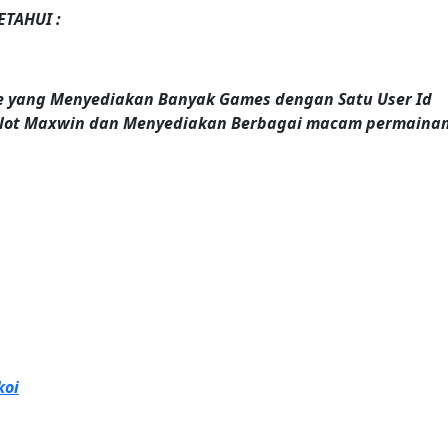
ETAHUI :
e yang Menyediakan Banyak Games dengan Satu User Id
 , Slot Maxwin dan Menyediakan Berbagai macam permaina
koi