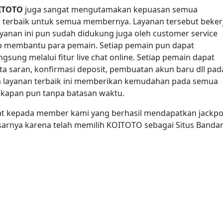
ITOTO
juga sangat mengutamakan kepuasan semua
erbaik untuk semua membernya. Layanan tersebut beker
ayanan ini pun sudah didukung juga oleh customer service
p membantu para pemain. Setiap pemain pun dapat
sung melalui fitur live chat online. Setiap pemain dapat
 saran, konfirmasi deposit, pembuatan akun baru dll pad
nya layanan terbaik ini memberikan kemudahan pada semua
kapan pun tanpa batasan waktu.
t kepada member kami yang berhasil mendapatkan jackpo
sarnya karena telah memilih KOITOTO sebagai Situs Banda