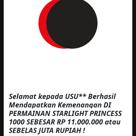
Selamat kepada USU** Berhasil
Mendapatkan Kemenangan DI
PERMAINAN STARLIGHT PRINCESS
1000 SEBESAR RP 11.000.000 atau
SEBELAS JUTA RUPIAH !