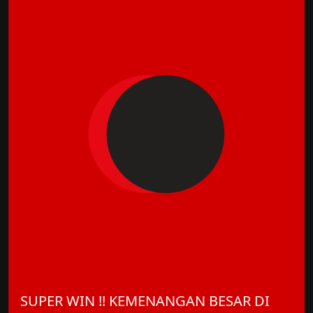
SUPER WIN !! KEMENANGAN BESAR DI