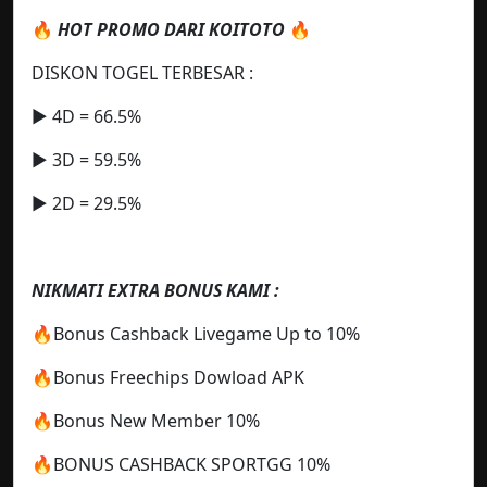
🔥
HOT PROMO DARI KOITOTO
🔥
DISKON TOGEL TERBESAR :
▶️ 4D = 66.5%
▶️ 3D = 59.5%
▶️ 2D = 29.5%
NIKMATI EXTRA BONUS KAMI :
🔥Bonus Cashback Livegame Up to 10%
🔥Bonus Freechips Dowload APK
🔥Bonus New Member 10%
🔥BONUS CASHBACK SPORTGG 10%