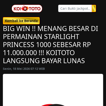
Kembali ke Beranda
BIG WIN !! MENANG BESAR DI
PERMAINAN STARLIGHT
PRINCESS 1000 SEBESAR RP
11.000.000 !!! KOITOTO
LANGSUNG BAYAR LUNAS
Senin, 18 Mei 2026 07:12 WIB