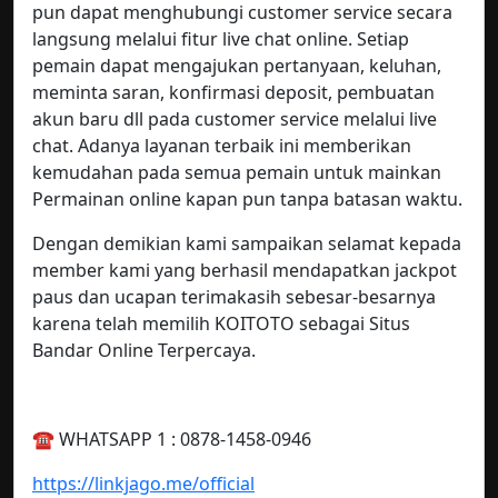
pun dapat menghubungi customer service secara
langsung melalui fitur live chat online. Setiap
pemain dapat mengajukan pertanyaan, keluhan,
meminta saran, konfirmasi deposit, pembuatan
akun baru dll pada customer service melalui live
chat. Adanya layanan terbaik ini memberikan
kemudahan pada semua pemain untuk mainkan
Permainan online kapan pun tanpa batasan waktu.
Dengan demikian kami sampaikan selamat kepada
member kami yang berhasil mendapatkan jackpot
paus dan ucapan terimakasih sebesar-besarnya
karena telah memilih KOITOTO sebagai Situs
Bandar Online Terpercaya.
☎️ WHATSAPP 1 : 0878-1458-0946
https://linkjago.me/official