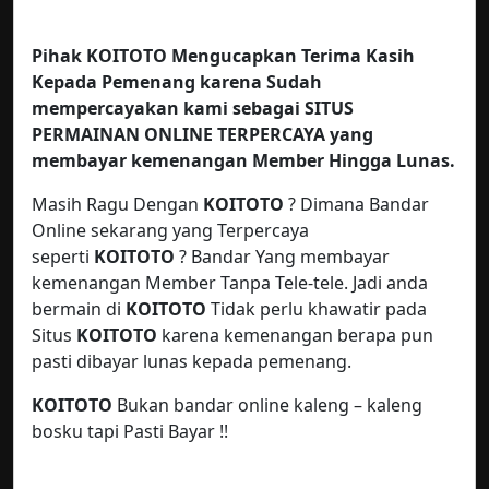
Pihak KOITOTO Mengucapkan Terima Kasih
Kepada Pemenang karena Sudah
mempercayakan kami sebagai SITUS
PERMAINAN ONLINE TERPERCAYA yang
membayar kemenangan Member Hingga Lunas.
Masih Ragu Dengan
KOITOTO
? Dimana Bandar
Online sekarang yang Terpercaya
seperti
KOITOTO
? Bandar Yang membayar
kemenangan Member Tanpa Tele-tele. Jadi anda
bermain di
KOITOTO
Tidak perlu khawatir pada
Situs
KOITOTO
karena kemenangan berapa pun
pasti dibayar lunas kepada pemenang.
KOITOTO
Bukan bandar online kaleng – kaleng
bosku tapi Pasti Bayar !!