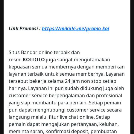
Link Promosi :
https://mikale.me/promo-koi
Situs Bandar online terbaik dan
resmi
KOITOTO
juga sangat mengutamakan
kepuasan semua membernya dengan memberikan
layanan terbaik untuk semua membernya. Layanan
tersebut bekerja selama 24 jam non stop setiap
harinya. Layanan ini pun sudah didukung juga oleh
customer service berpengalaman dan profesional
yang siap membantu para pemain. Setiap pemain
pun dapat menghubungi customer service secara
langsung melalui fitur live chat online. Setiap
pemain dapat mengajukan pertanyaan, keluhan,
meminta saran, konfirmasi deposit, pembuatan