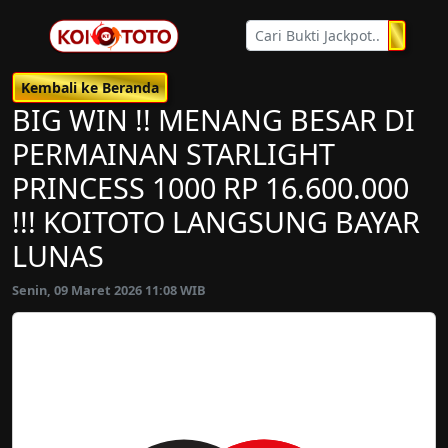
Kembali ke Beranda
BIG WIN !! MENANG BESAR DI
PERMAINAN STARLIGHT
PRINCESS 1000 RP 16.600.000
!!! KOITOTO LANGSUNG BAYAR
LUNAS
Senin, 09 Maret 2026 11:08 WIB