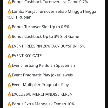
🔥Bonus Cashback Turnover LiveGame 0.7%
🔥Lomba Panjat Turnover Setiap Minggu Hingga
150 JT Rupiah
🔥Bonus Turnover Slot Up to 0.5%
🔥Bonus Cashback Up to 3% Slot Game
🔥EVENT FREESPIN 20% DAN BUYSPIN 15%
🔥EVENT KOI GATE
🔥Event Terbang Ke Bulan Spaceman
🔥Event Pragmatic Play Joker Jewels
🔥Event Multiplier Pragmatic Play
🔥EXCLUSIVE MERCHANDISE KEREN
🔥Bonus Extra Mengajak Teman 10%