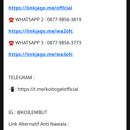
https://linkjago.me/official
☎️ WHATSAPP 2 : 0877-9856-3819
https://linkjago.me/wa2ofc
☎️ WHATSAPP 3 : 0877-9856-3773
https://linkjago.me/wa3ofc
TELEGRAM :
📲 : https://t.me/koitogelofficial
IG : @KOILEMBUT
Link Alternatif Anti Nawala :