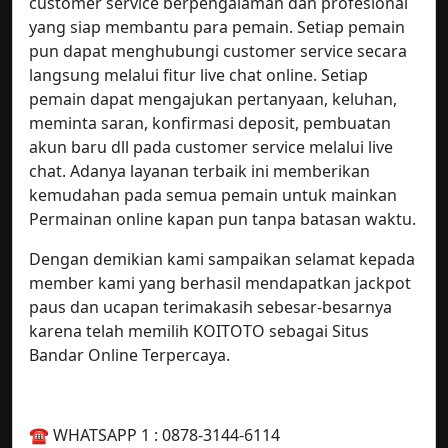
customer service berpengalaman dan profesional
yang siap membantu para pemain. Setiap pemain
pun dapat menghubungi customer service secara
langsung melalui fitur live chat online. Setiap
pemain dapat mengajukan pertanyaan, keluhan,
meminta saran, konfirmasi deposit, pembuatan
akun baru dll pada customer service melalui live
chat. Adanya layanan terbaik ini memberikan
kemudahan pada semua pemain untuk mainkan
Permainan online kapan pun tanpa batasan waktu.
Dengan demikian kami sampaikan selamat kepada
member kami yang berhasil mendapatkan jackpot
paus dan ucapan terimakasih sebesar-besarnya
karena telah memilih KOITOTO sebagai Situs
Bandar Online Terpercaya.
☎️ WHATSAPP 1 : 0878-3144-6114