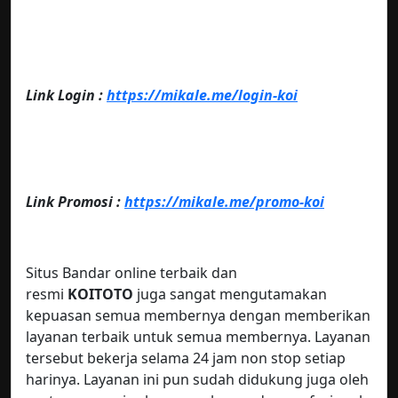
Link Login :
https://mikale.me/login-koi
Link Promosi :
https://mikale.me/promo-koi
Situs Bandar online terbaik dan
resmi
KOITOTO
juga sangat mengutamakan
kepuasan semua membernya dengan memberikan
layanan terbaik untuk semua membernya. Layanan
tersebut bekerja selama 24 jam non stop setiap
harinya. Layanan ini pun sudah didukung juga oleh