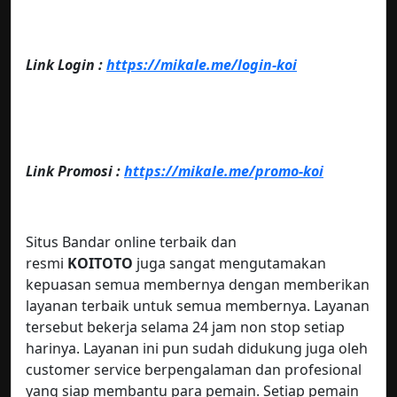
Link Login :
https://mikale.me/login-koi
Link Promosi :
https://mikale.me/promo-koi
Situs Bandar online terbaik dan
resmi
KOITOTO
juga sangat mengutamakan
kepuasan semua membernya dengan memberikan
layanan terbaik untuk semua membernya. Layanan
tersebut bekerja selama 24 jam non stop setiap
harinya. Layanan ini pun sudah didukung juga oleh
customer service berpengalaman dan profesional
yang siap membantu para pemain. Setiap pemain