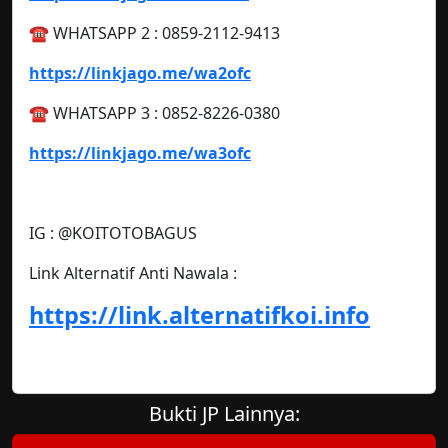
☎️ WHATSAPP 2 : 0859-2112-9413
https://linkjago.me/wa2ofc
☎️ WHATSAPP 3 : 0852-8226-0380
https://linkjago.me/wa3ofc
IG : @KOITOTOBAGUS
Link Alternatif Anti Nawala :
https://link.alternatifkoi.info
Bukti JP Lainnya: