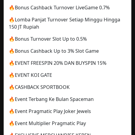
🔥Bonus Cashback Turnover LiveGame 0.7%
🔥Lomba Panjat Turnover Setiap Minggu Hingga
150 JT Rupiah
🔥Bonus Turnover Slot Up to 0.5%
🔥Bonus Cashback Up to 3% Slot Game
🔥EVENT FREESPIN 20% DAN BUYSPIN 15%
🔥EVENT KOI GATE
🔥
CASHBACK SPORTBOOK
🔥Event Terbang Ke Bulan Spaceman
🔥Event Pragmatic Play Joker Jewels
🔥Event Multiplier Pragmatic Play