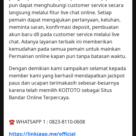
pun dapat menghubungi customer service secara
langsung melalui fitur live chat online. Setiap
pemain dapat mengajukan pertanyaan, keluhan,
meminta saran, konfirmasi deposit, pembuatan
akun baru dll pada customer service melalui live
chat. Adanya layanan terbaik ini memberikan
kemudahan pada semua pemain untuk mainkan
Permainan online kapan pun tanpa batasan waktu.
Dengan demikian kami sampaikan selamat kepada
member kami yang berhasil mendapatkan jackpot
paus dan ucapan terimakasih sebesar-besarnya
karena telah memilih KOITOTO sebagai Situs
Bandar Online Terpercaya.
☎️ WHATSAPP 1 : 0823-8110-0608
https://linkjago.me/official