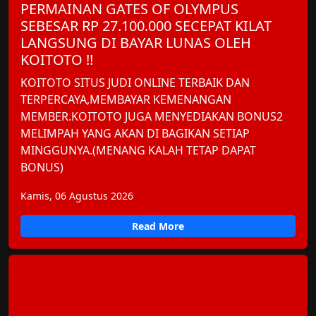
PERMAINAN GATES OF OLYMPUS
SEBESAR RP 27.100.000 SECEPAT KILAT
LANGSUNG DI BAYAR LUNAS OLEH
KOITOTO !!
KOITOTO SITUS JUDI ONLINE TERBAIK DAN
TERPERCAYA,MEMBAYAR KEMENANGAN
MEMBER.KOITOTO JUGA MENYEDIAKAN BONUS2
MELIMPAH YANG AKAN DI BAGIKAN SETIAP
MINGGUNYA.(MENANG KALAH TETAP DAPAT
BONUS)
Kamis, 06 Agustus 2026
Read More