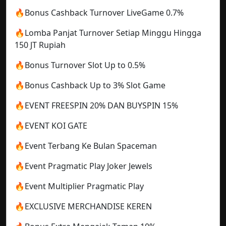
🔥Bonus Cashback Turnover LiveGame 0.7%
🔥Lomba Panjat Turnover Setiap Minggu Hingga
150 JT Rupiah
🔥Bonus Turnover Slot Up to 0.5%
🔥Bonus Cashback Up to 3% Slot Game
🔥EVENT FREESPIN 20% DAN BUYSPIN 15%
🔥EVENT KOI GATE
🔥Event Terbang Ke Bulan Spaceman
🔥Event Pragmatic Play Joker Jewels
🔥Event Multiplier Pragmatic Play
🔥EXCLUSIVE MERCHANDISE KEREN