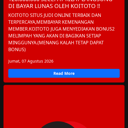
DI BAYAR LUNAS OLEH KOITOTO !!
KOITOTO SITUS JUDI ONLINE TERBAIK DAN
TERPERCAYA,MEMBAYAR KEMENANGAN
MEMBER.KOITOTO JUGA MENYEDIAKAN BONUS2
MELIMPAH YANG AKAN DI BAGIKAN SETIAP
MINGGUNYA.(MENANG KALAH TETAP DAPAT
BONUS)
Jumat, 07 Agustus 2026
Read More