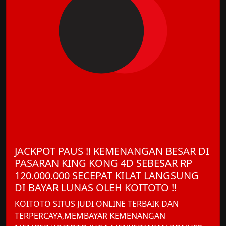
JACKPOT PAUS !! KEMENANGAN BESAR DI
PASARAN KING KONG 4D SEBESAR RP
120.000.000 SECEPAT KILAT LANGSUNG
DI BAYAR LUNAS OLEH KOITOTO !!
KOITOTO SITUS JUDI ONLINE TERBAIK DAN
TERPERCAYA,MEMBAYAR KEMENANGAN