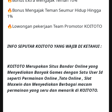
🔥Bonus Extra Mengajak Teman 10%
🔥Bonus Mengajak Teman Seumur Hidup Hingga
1%
🔥Lowongan pekerjaan Team Promotor KOITOTO
INFO SEPUTAR KOITOTO YANG WAJIB DI KETAHUI :
KOITOTO Merupakan Situs Bandar Online yang
Menyediakan Banyak Games dengan Satu User Id
seperti Permainan Online ,Toto Online , Slot
Maxwin dan Menyediakan Berbagai macam
permainan yang seru dan menarik di KOITOTO.