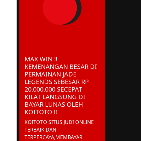
MAX WIN !!
KEMENANGAN BESAR DI
PERMAINAN JADE
LEGENDS SEBESAR RP
20.000.000 SECEPAT
KILAT LANGSUNG DI
BAYAR LUNAS OLEH
KOITOTO !!
KOITOTO SITUS JUDI ONLINE
TERBAIK DAN
TERPERCAYA,MEMBAYAR