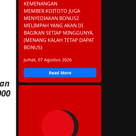
KEMENANGAN
MEMBER.KOITOTO JUGA
MENYEDIAKAN BONUS2
MELIMPAH YANG AKAN DI
BAGIKAN SETIAP MINGGUNYA.
(MENANG KALAH TETAP DAPAT
BONUS)
Jumat, 07 Agustus 2026
Read More
gan
000