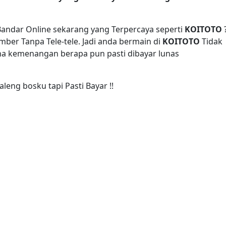
andar Online sekarang yang Terpercaya seperti
KOITOTO
r Tanpa Tele-tele. Jadi anda bermain di
KOITOTO
Tidak
a kemenangan berapa pun pasti dibayar lunas
leng bosku tapi Pasti Bayar !!