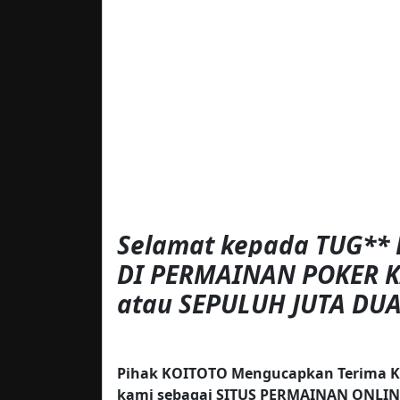
Selamat kepada TUG**
DI PERMAINAN POKER K
atau SEPULUH JUTA DUA
Pihak KOITOTO Mengucapkan Terima 
kami sebagai SITUS PERMAINAN ONLI