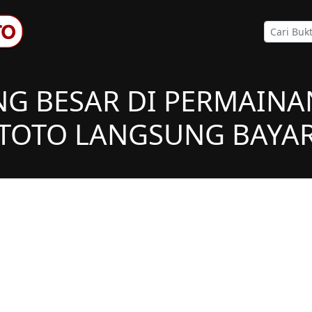
NG BESAR DI PERMAINA
KOITOTO LANGSUNG BAYA