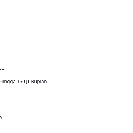
.7%
Hingga 150 JT Rupiah
%