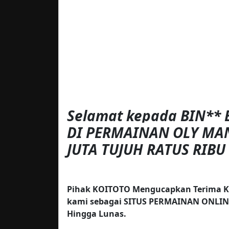
Selamat kepada BIN**
DI PERMAINAN OLY MANI
JUTA TUJUH RATUS RIBU
Pihak KOITOTO Mengucapkan Terima 
kami sebagai SITUS PERMAINAN ONLI
Hingga Lunas.