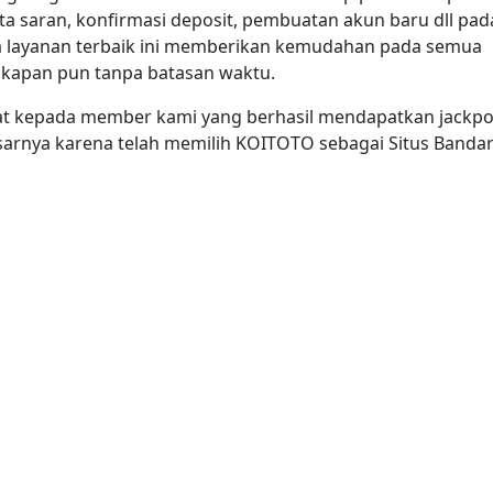
 saran, konfirmasi deposit, pembuatan akun baru dll pad
nya layanan terbaik ini memberikan kemudahan pada semua
kapan pun tanpa batasan waktu.
t kepada member kami yang berhasil mendapatkan jackpo
sarnya karena telah memilih KOITOTO sebagai Situs Banda