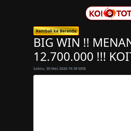
Kembali ke Beranda
BIG WIN !! MENA
12.700.000 !!! 
Sabtu, 30 Mei 2026 19:39 WIB