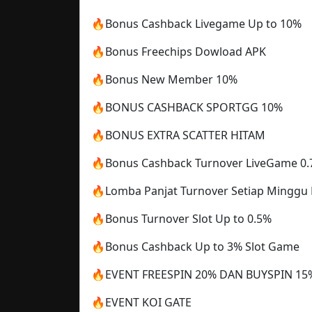
🔥Bonus Cashback Livegame Up to 10%
🔥Bonus Freechips Dowload APK
🔥Bonus New Member 10%
🔥BONUS CASHBACK SPORTGG 10%
🔥BONUS EXTRA SCATTER HITAM
🔥Bonus Cashback Turnover LiveGame 0
🔥Lomba Panjat Turnover Setiap Minggu 
🔥Bonus Turnover Slot Up to 0.5%
🔥Bonus Cashback Up to 3% Slot Game
🔥EVENT FREESPIN 20% DAN BUYSPIN 15
🔥EVENT KOI GATE