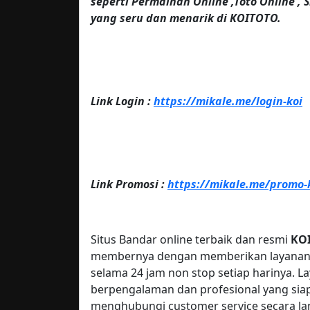
seperti Permainan Online ,Toto Online
yang seru dan menarik di KOITOTO.
Link Login :
https://mikale.me/login-koi
Link Promosi :
https://mikale.me/promo-
Situs Bandar online terbaik dan resmi
KO
membernya dengan memberikan layanan t
selama 24 jam non stop setiap harinya. L
berpengalaman dan profesional yang sia
menghubungi customer service secara lang