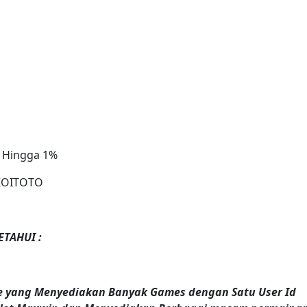
 Hingga 1%
KOITOTO
ETAHUI :
e yang Menyediakan Banyak Games dengan Satu User Id