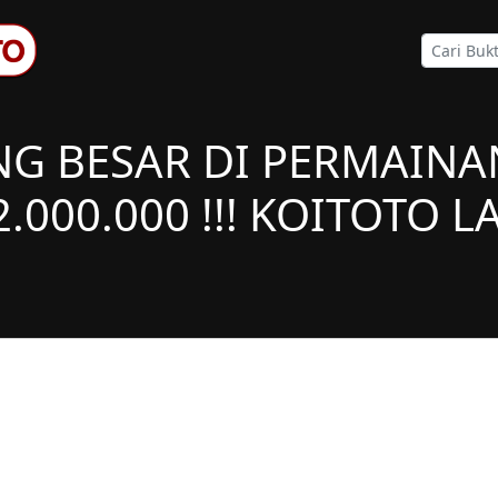
ANG BESAR DI PERMAIN
.000.000 !!! KOITOTO