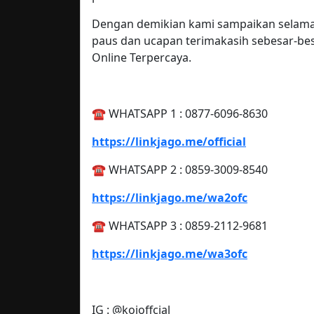
Dengan demikian kami sampaikan selama
paus dan ucapan terimakasih sebesar-be
Online Terpercaya.
☎️ WHATSAPP 1 : 0877-6096-8630
https://linkjago.me/official
☎️ WHATSAPP 2 : 0859-3009-8540
https://linkjago.me/wa2ofc
☎️ WHATSAPP 3 : 0859-2112-9681
https://linkjago.me/wa3ofc
IG : @koioffcial