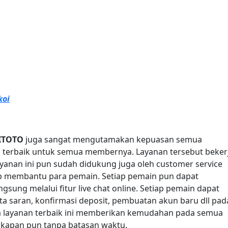
koi
ITOTO
juga sangat mengutamakan kepuasan semua
erbaik untuk semua membernya. Layanan tersebut beker
ayanan ini pun sudah didukung juga oleh customer service
p membantu para pemain. Setiap pemain pun dapat
sung melalui fitur live chat online. Setiap pemain dapat
 saran, konfirmasi deposit, pembuatan akun baru dll pad
nya layanan terbaik ini memberikan kemudahan pada semua
kapan pun tanpa batasan waktu.