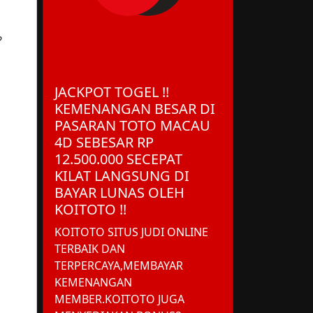
?
JACKPOT TOGEL !!
KEMENANGAN BESAR DI
PASARAN TOTO MACAU
4D SEBESAR RP
12.500.000 SECEPAT
KILAT LANGSUNG DI
BAYAR LUNAS OLEH
KOITOTO !!
KOITOTO SITUS JUDI ONLINE
TERBAIK DAN
TERPERCAYA,MEMBAYAR
KEMENANGAN
MEMBER.KOITOTO JUGA