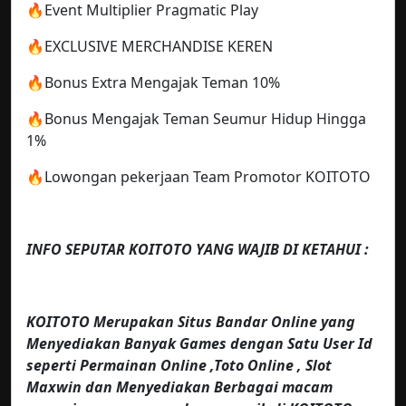
🔥Event Multiplier Pragmatic Play
🔥EXCLUSIVE MERCHANDISE KEREN
🔥Bonus Extra Mengajak Teman 10%
🔥Bonus Mengajak Teman Seumur Hidup Hingga
1%
🔥Lowongan pekerjaan Team Promotor KOITOTO
INFO SEPUTAR KOITOTO YANG WAJIB DI KETAHUI :
KOITOTO Merupakan Situs Bandar Online yang
Menyediakan Banyak Games dengan Satu User Id
seperti Permainan Online ,Toto Online , Slot
Maxwin dan Menyediakan Berbagai macam