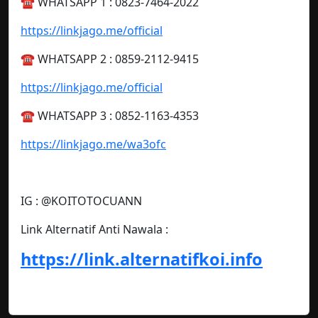
☎️ WHATSAPP 1 : 0823-7464-2022
https://linkjago.me/official
☎️ WHATSAPP 2 : 0859-2112-9415
https://linkjago.me/official
☎️ WHATSAPP 3 : 0852-1163-4353
https://linkjago.me/wa3ofc
IG : @KOITOTOCUANN
Link Alternatif Anti Nawala :
https://link.alternatifkoi.info