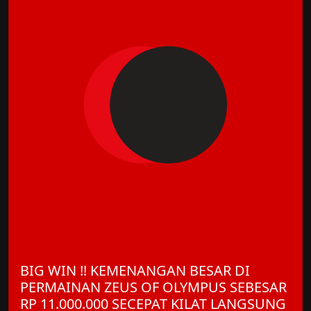
BIG WIN !! KEMENANGAN BESAR DI
PERMAINAN ZEUS OF OLYMPUS SEBESAR
RP 11.000.000 SECEPAT KILAT LANGSUNG