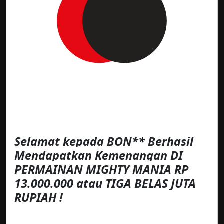
Selamat kepada BON** Berhasil
Mendapatkan Kemenangan DI
PERMAINAN MIGHTY MANIA RP
13.000.000 atau TIGA BELAS JUTA
RUPIAH !