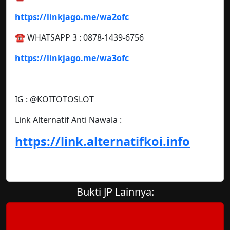
https://linkjago.me/wa2ofc
☎️ WHATSAPP 3 : 0878-1439-6756
https://linkjago.me/wa3ofc
IG : @KOITOTOSLOT
Link Alternatif Anti Nawala :
https://link.alternatifkoi.info
Bukti JP Lainnya: