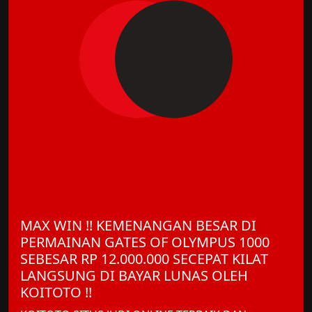
MAX WIN !! KEMENANGAN BESAR DI
PERMAINAN GATES OF OLYMPUS 1000
SEBESAR RP 12.000.000 SECEPAT KILAT
LANGSUNG DI BAYAR LUNAS OLEH
KOITOTO !!