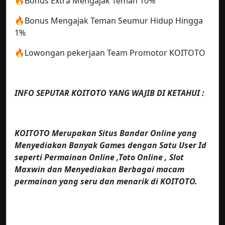
🔥Bonus Extra Mengajak Teman 10%
🔥Bonus Mengajak Teman Seumur Hidup Hingga
1%
🔥Lowongan pekerjaan Team Promotor KOITOTO
INFO SEPUTAR KOITOTO YANG WAJIB DI KETAHUI :
KOITOTO Merupakan Situs Bandar Online yang
Menyediakan Banyak Games dengan Satu User Id
seperti Permainan Online ,Toto Online , Slot
Maxwin dan Menyediakan Berbagai macam
permainan yang seru dan menarik di KOITOTO.