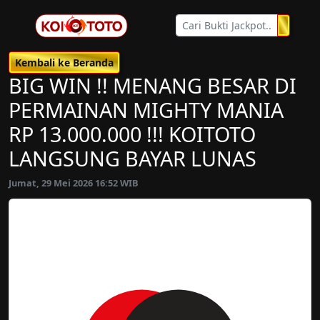
Kembali ke Beranda
BIG WIN !! MENANG BESAR DI
PERMAINAN MIGHTY MANIA
RP 13.000.000 !!! KOITOTO
LANGSUNG BAYAR LUNAS
Jumat, 29 Mei 2026 16:52 WIB