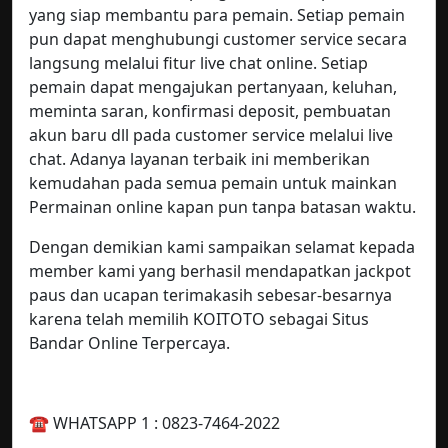
yang siap membantu para pemain. Setiap pemain
pun dapat menghubungi customer service secara
langsung melalui fitur live chat online. Setiap
pemain dapat mengajukan pertanyaan, keluhan,
meminta saran, konfirmasi deposit, pembuatan
akun baru dll pada customer service melalui live
chat. Adanya layanan terbaik ini memberikan
kemudahan pada semua pemain untuk mainkan
Permainan online kapan pun tanpa batasan waktu.
Dengan demikian kami sampaikan selamat kepada
member kami yang berhasil mendapatkan jackpot
paus dan ucapan terimakasih sebesar-besarnya
karena telah memilih KOITOTO sebagai Situs
Bandar Online Terpercaya.
☎️ WHATSAPP 1 : 0823-7464-2022