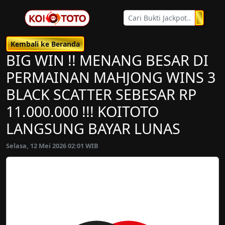
Kembali ke Beranda
BIG WIN !! MENANG BESAR DI
PERMAINAN MAHJONG WINS 3
BLACK SCATTER SEBESAR RP
11.000.000 !!! KOITOTO
LANGSUNG BAYAR LUNAS
Selasa, 12 Mei 2026 02:01 WIB