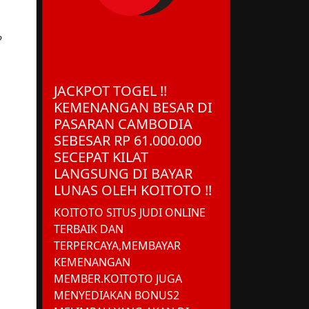
?
JACKPOT TOGEL !!
KEMENANGAN BESAR DI
PASARAN CAMBODIA
SEBESAR RP 61.000.000
SECEPAT KILAT
LANGSUNG DI BAYAR
LUNAS OLEH KOITOTO !!
KOITOTO SITUS JUDI ONLINE
TERBAIK DAN
TERPERCAYA,MEMBAYAR
KEMENANGAN
MEMBER.KOITOTO JUGA
MENYEDIAKAN BONUS2