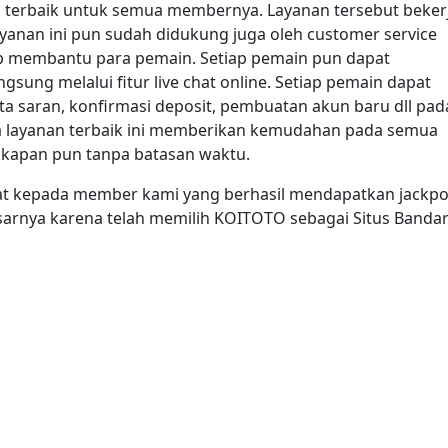
erbaik untuk semua membernya. Layanan tersebut beker
ayanan ini pun sudah didukung juga oleh customer service
p membantu para pemain. Setiap pemain pun dapat
sung melalui fitur live chat online. Setiap pemain dapat
 saran, konfirmasi deposit, pembuatan akun baru dll pad
nya layanan terbaik ini memberikan kemudahan pada semua
kapan pun tanpa batasan waktu.
t kepada member kami yang berhasil mendapatkan jackpo
sarnya karena telah memilih KOITOTO sebagai Situs Banda