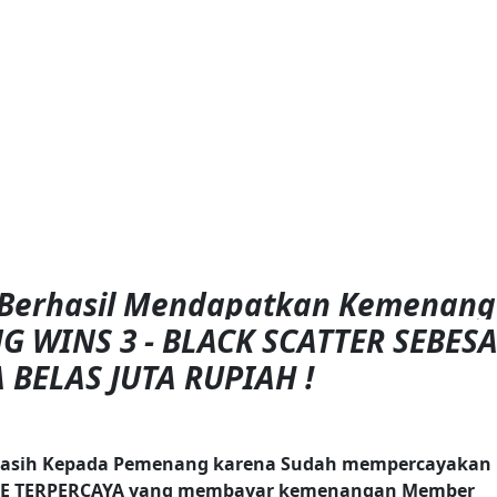
 Berhasil Mendapatkan Kemenan
 WINS 3 - BLACK SCATTER SEBES
A BELAS JUTA RUPIAH !
Kasih Kepada Pemenang karena Sudah mempercayakan
NE TERPERCAYA yang membayar kemenangan Member