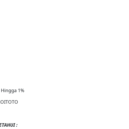
 Hingga 1%
KOITOTO
ETAHUI :