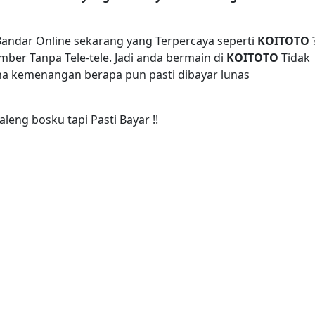
andar Online sekarang yang Terpercaya seperti
KOITOTO
r Tanpa Tele-tele. Jadi anda bermain di
KOITOTO
Tidak
a kemenangan berapa pun pasti dibayar lunas
leng bosku tapi Pasti Bayar !!