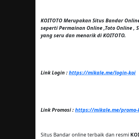
KOITOTO Merupakan Situs Bandar Onlin
seperti Permainan Online ,Toto Online
yang seru dan menarik di KOITOTO.
Link Login :
https://mikale.me/login-koi
Link Promosi :
https://mikale.me/promo-
Situs Bandar online terbaik dan resmi
KO