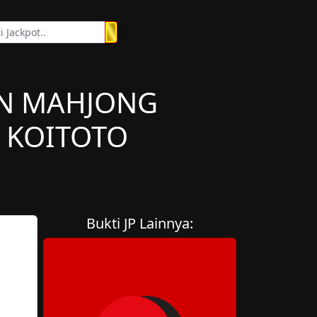
AN MAHJONG
!! KOITOTO
Bukti JP Lainnya: