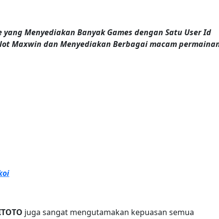
e yang Menyediakan Banyak Games dengan Satu User Id
 , Slot Maxwin dan Menyediakan Berbagai macam permaina
koi
ITOTO
juga sangat mengutamakan kepuasan semua