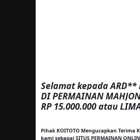
Selamat kepada ARD**
DI PERMAINAN MAHJONG
RP 15.000.000 atau LIM
Pihak KOITOTO Mengucapkan Terima 
kami sebagai SITUS PERMAINAN ONLI