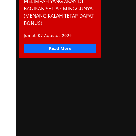
MELIMPAH YANG AKAN DI
BAGIKAN SETIAP MINGGUNYA.
(MENANG KALAH TETAP DAPAT
BONUS)
Jumat, 07 Agustus 2026
Read More