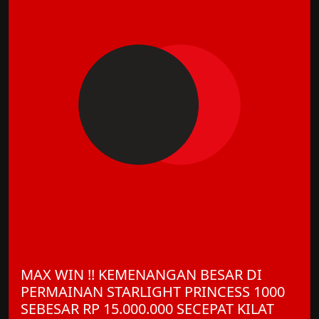
MAX WIN !! KEMENANGAN BESAR DI
PERMAINAN STARLIGHT PRINCESS 1000
SEBESAR RP 15.000.000 SECEPAT KILAT