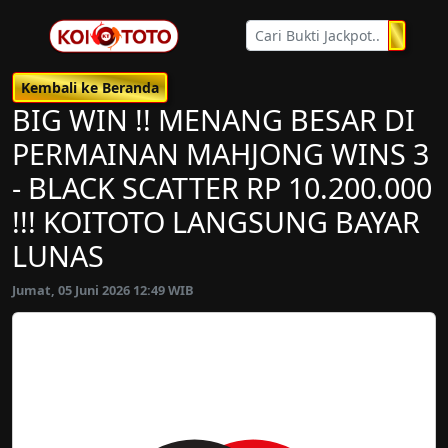
Kembali ke Beranda
BIG WIN !! MENANG BESAR DI
PERMAINAN MAHJONG WINS 3
- BLACK SCATTER RP 10.200.000
!!! KOITOTO LANGSUNG BAYAR
LUNAS
Jumat, 05 Juni 2026 12:49 WIB