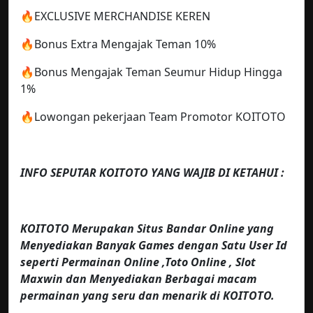
🔥EXCLUSIVE MERCHANDISE KEREN
🔥Bonus Extra Mengajak Teman 10%
🔥Bonus Mengajak Teman Seumur Hidup Hingga
1%
🔥Lowongan pekerjaan Team Promotor KOITOTO
INFO SEPUTAR KOITOTO YANG WAJIB DI KETAHUI :
KOITOTO Merupakan Situs Bandar Online yang
Menyediakan Banyak Games dengan Satu User Id
seperti Permainan Online ,Toto Online , Slot
Maxwin dan Menyediakan Berbagai macam
permainan yang seru dan menarik di KOITOTO.