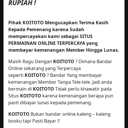
RUPIAH !
Pihak KOITOTO Mengucapkan Terima Kasih
Kepada Pemenang karena Sudah
mempercayakan kami sebagai SITUS
PERMAINAN ONLINE TERPERCAYA yang
membayar kemenangan Member Hingga Lunas.
Masih Ragu Dengan
KOITOTO
? Dimana Bandar
Online sekarang yang Terpercaya
seperti
KOITOTO
? Bandar Yang membayar
kemenangan Member Tanpa Tele-tele. Jadi anda
bermain di
KOITOTO
Tidak perlu khawatir pada
Situs
KOITOTO
karena kemenangan berapa pun
pasti dibayar lunas kepada pemenang.
KOITOTO
Bukan bandar online kaleng – kaleng
bosku tapi Pasti Bayar !!