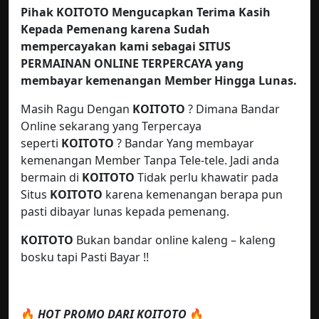
Pihak KOITOTO Mengucapkan Terima Kasih
Kepada Pemenang karena Sudah
mempercayakan kami sebagai SITUS
PERMAINAN ONLINE TERPERCAYA yang
membayar kemenangan Member Hingga Lunas.
Masih Ragu Dengan
KOITOTO
? Dimana Bandar
Online sekarang yang Terpercaya
seperti
KOITOTO
? Bandar Yang membayar
kemenangan Member Tanpa Tele-tele. Jadi anda
bermain di
KOITOTO
Tidak perlu khawatir pada
Situs
KOITOTO
karena kemenangan berapa pun
pasti dibayar lunas kepada pemenang.
KOITOTO
Bukan bandar online kaleng – kaleng
bosku tapi Pasti Bayar !!
🔥
HOT PROMO DARI KOITOTO
🔥