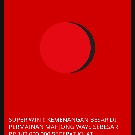
SUPER WIN !! KEMENANGAN BESAR DI
PERMAINAN MAHJONG WAYS SEBESAR
RP 142.000.000 SECEPAT KILAT