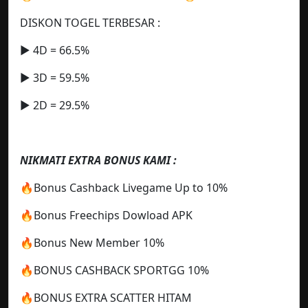
DISKON TOGEL TERBESAR :
▶️ 4D = 66.5%
▶️ 3D = 59.5%
▶️ 2D = 29.5%
NIKMATI EXTRA BONUS KAMI :
🔥Bonus Cashback Livegame Up to 10%
🔥Bonus Freechips Dowload APK
🔥Bonus New Member 10%
🔥BONUS CASHBACK SPORTGG 10%
🔥BONUS EXTRA SCATTER HITAM