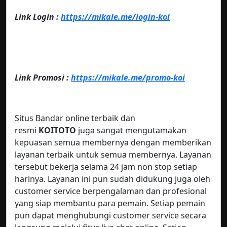
Link Login :
https://mikale.me/login-koi
Link Promosi :
https://mikale.me/promo-koi
Situs Bandar online terbaik dan
resmi
KOITOTO
juga sangat mengutamakan
kepuasan semua membernya dengan memberikan
layanan terbaik untuk semua membernya. Layanan
tersebut bekerja selama 24 jam non stop setiap
harinya. Layanan ini pun sudah didukung juga oleh
customer service berpengalaman dan profesional
yang siap membantu para pemain. Setiap pemain
pun dapat menghubungi customer service secara