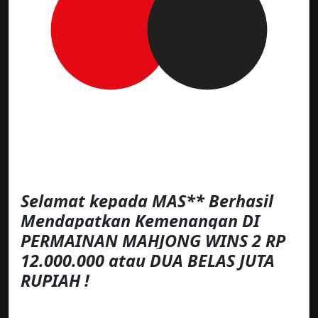
Selamat kepada MAS** Berhasil
Mendapatkan Kemenangan DI
PERMAINAN MAHJONG WINS 2 RP
12.000.000 atau DUA BELAS JUTA
RUPIAH !