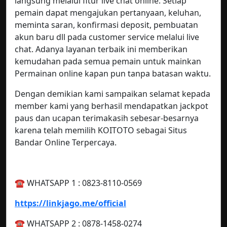
langsung melalui fitur live chat online. Setiap
pemain dapat mengajukan pertanyaan, keluhan,
meminta saran, konfirmasi deposit, pembuatan
akun baru dll pada customer service melalui live
chat. Adanya layanan terbaik ini memberikan
kemudahan pada semua pemain untuk mainkan
Permainan online kapan pun tanpa batasan waktu.
Dengan demikian kami sampaikan selamat kepada
member kami yang berhasil mendapatkan jackpot
paus dan ucapan terimakasih sebesar-besarnya
karena telah memilih KOITOTO sebagai Situs
Bandar Online Terpercaya.
☎️ WHATSAPP 1 : 0823-8110-0569
https://linkjago.me/official
☎️ WHATSAPP 2 : 0878-1458-0274