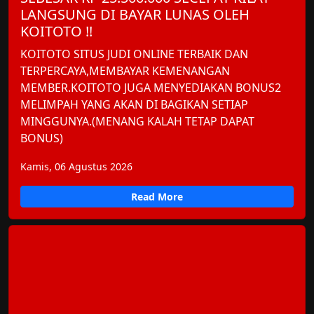
LANGSUNG DI BAYAR LUNAS OLEH
KOITOTO !!
KOITOTO SITUS JUDI ONLINE TERBAIK DAN
TERPERCAYA,MEMBAYAR KEMENANGAN
MEMBER.KOITOTO JUGA MENYEDIAKAN BONUS2
MELIMPAH YANG AKAN DI BAGIKAN SETIAP
MINGGUNYA.(MENANG KALAH TETAP DAPAT
BONUS)
Kamis, 06 Agustus 2026
Read More