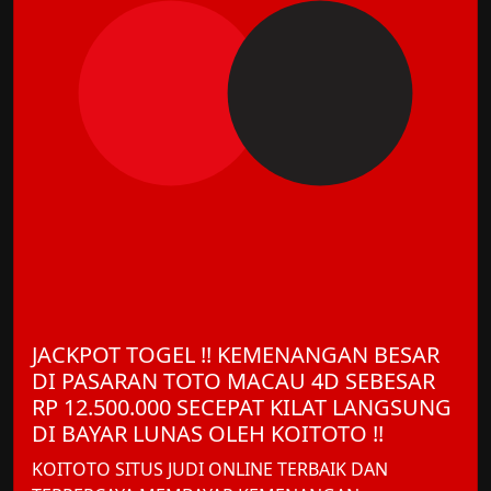
JACKPOT TOGEL !! KEMENANGAN BESAR
DI PASARAN TOTO MACAU 4D SEBESAR
RP 12.500.000 SECEPAT KILAT LANGSUNG
DI BAYAR LUNAS OLEH KOITOTO !!
KOITOTO SITUS JUDI ONLINE TERBAIK DAN