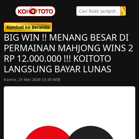
Kembali ke Beranda
BIG WIN !! MENANG BESAR DI
PERMAINAN MAHJONG WINS 2
RP 12.000.000 !!! KOITOTO
LANGSUNG BAYAR LUNAS
Kamis, 21 Mei 2026 13:38 WIB