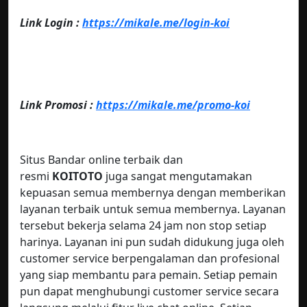
Link Login :
https://mikale.me/login-koi
Link Promosi :
https://mikale.me/promo-koi
Situs Bandar online terbaik dan
resmi
KOITOTO
juga sangat mengutamakan
kepuasan semua membernya dengan memberikan
layanan terbaik untuk semua membernya. Layanan
tersebut bekerja selama 24 jam non stop setiap
harinya. Layanan ini pun sudah didukung juga oleh
customer service berpengalaman dan profesional
yang siap membantu para pemain. Setiap pemain
pun dapat menghubungi customer service secara