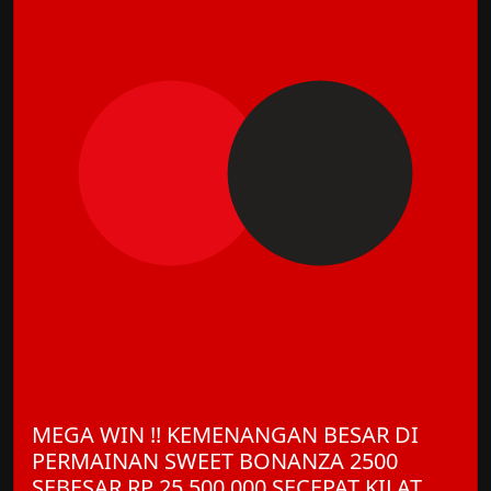
MEGA WIN !! KEMENANGAN BESAR DI
PERMAINAN SWEET BONANZA 2500
SEBESAR RP 25.500.000 SECEPAT KILAT