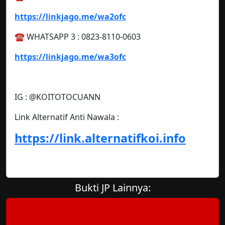
https://linkjago.me/wa2ofc
☎️ WHATSAPP 3 : 0823-8110-0603
https://linkjago.me/wa3ofc
IG : @KOITOTOCUANN
Link Alternatif Anti Nawala :
https://link.alternatifkoi.info
Bukti JP Lainnya: