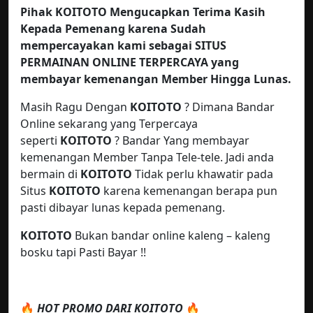
Pihak KOITOTO Mengucapkan Terima Kasih
Kepada Pemenang karena Sudah
mempercayakan kami sebagai SITUS
PERMAINAN ONLINE TERPERCAYA yang
membayar kemenangan Member Hingga Lunas.
Masih Ragu Dengan
KOITOTO
? Dimana Bandar
Online sekarang yang Terpercaya
seperti
KOITOTO
? Bandar Yang membayar
kemenangan Member Tanpa Tele-tele. Jadi anda
bermain di
KOITOTO
Tidak perlu khawatir pada
Situs
KOITOTO
karena kemenangan berapa pun
pasti dibayar lunas kepada pemenang.
KOITOTO
Bukan bandar online kaleng – kaleng
bosku tapi Pasti Bayar !!
🔥
HOT PROMO DARI KOITOTO
🔥