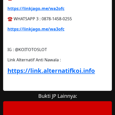
https://linkjago.me/wa2ofc
☎️ WHATSAPP 3 : 0878-1458-0255
https://linkjago.me/wa3ofc
IG : @KOITOTOSLOT
Link Alternatif Anti Nawala :
https://link.alternatifkoi.info
Bukti JP Lainnya: