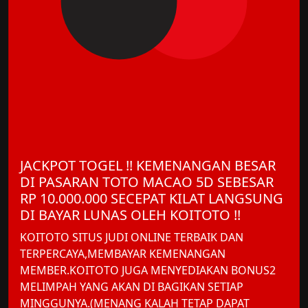
JACKPOT TOGEL !! KEMENANGAN BESAR
DI PASARAN TOTO MACAO 5D SEBESAR
RP 10.000.000 SECEPAT KILAT LANGSUNG
DI BAYAR LUNAS OLEH KOITOTO !!
KOITOTO SITUS JUDI ONLINE TERBAIK DAN
TERPERCAYA,MEMBAYAR KEMENANGAN
MEMBER.KOITOTO JUGA MENYEDIAKAN BONUS2
MELIMPAH YANG AKAN DI BAGIKAN SETIAP
MINGGUNYA.(MENANG KALAH TETAP DAPAT