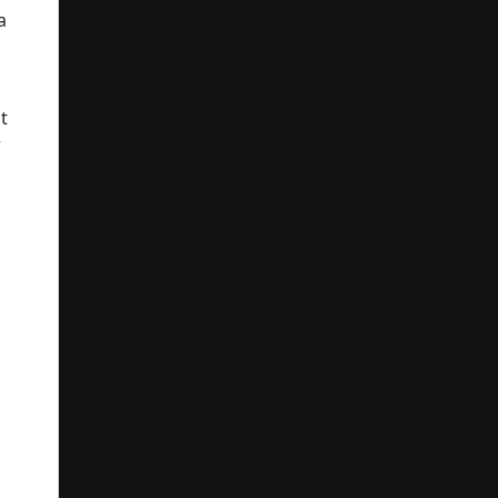
a
t
r