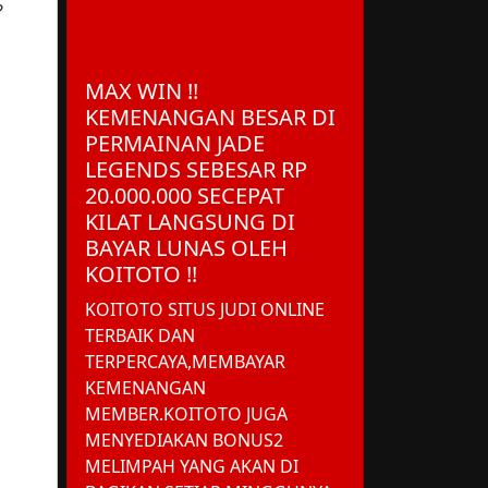
?
MAX WIN !!
KEMENANGAN BESAR DI
PERMAINAN JADE
LEGENDS SEBESAR RP
20.000.000 SECEPAT
KILAT LANGSUNG DI
BAYAR LUNAS OLEH
KOITOTO !!
KOITOTO SITUS JUDI ONLINE
TERBAIK DAN
TERPERCAYA,MEMBAYAR
KEMENANGAN
MEMBER.KOITOTO JUGA
MENYEDIAKAN BONUS2
MELIMPAH YANG AKAN DI