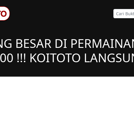
ANG BESAR DI PERMAIN
000 !!! KOITOTO LANGS