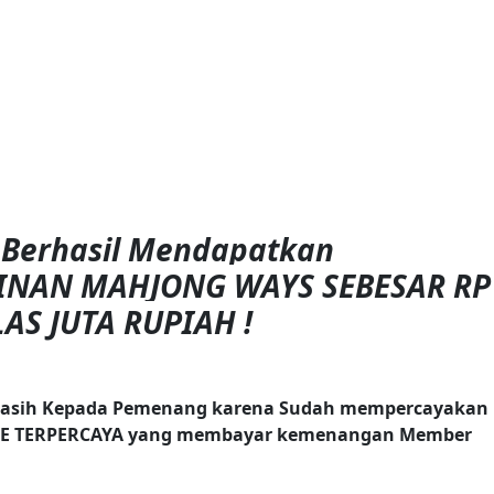
 Berhasil Mendapatkan
INAN MAHJONG WAYS SEBESAR RP
LAS JUTA RUPIAH !
Kasih Kepada Pemenang karena Sudah mempercayakan
NE TERPERCAYA yang membayar kemenangan Member