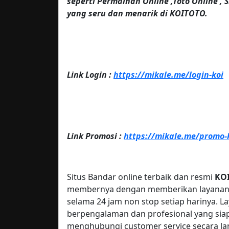
seperti Permainan Online ,Toto Online
yang seru dan menarik di KOITOTO.
Link Login :
https://mikale.me/login-koi
Link Promosi :
https://mikale.me/promo-
Situs Bandar online terbaik dan resmi
KO
membernya dengan memberikan layanan t
selama 24 jam non stop setiap harinya. L
berpengalaman dan profesional yang sia
menghubungi customer service secara lang