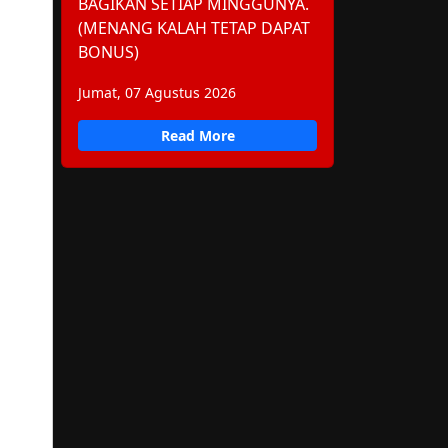
BAGIKAN SETIAP MINGGUNYA.
(MENANG KALAH TETAP DAPAT
BONUS)
Jumat, 07 Agustus 2026
Read More