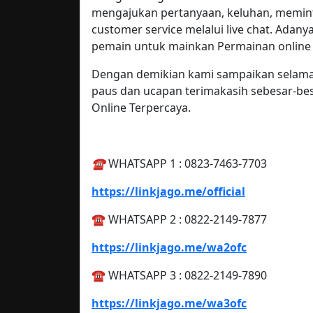
mengajukan pertanyaan, keluhan, meminta
customer service melalui live chat. Ada
pemain untuk mainkan Permainan online 
Dengan demikian kami sampaikan selama
paus dan ucapan terimakasih sebesar-be
Online Terpercaya.
☎️
WHATSAPP 1 : 0823-7463-7703
https://linkjago.me/official
☎️ WHATSAPP 2 : 0822-2149-7877
https://linkjago.me/wa2ofc
☎️ WHATSAPP 3 : 0822-2149-7890
https://linkjago.me/wa3ofc