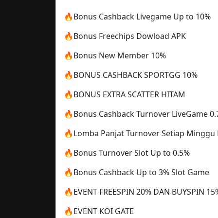
🔥Bonus Cashback Livegame Up to 10%
🔥Bonus Freechips Dowload APK
🔥Bonus New Member 10%
🔥BONUS CASHBACK SPORTGG 10%
🔥BONUS EXTRA SCATTER HITAM
🔥Bonus Cashback Turnover LiveGame 0
🔥Lomba Panjat Turnover Setiap Minggu 
🔥Bonus Turnover Slot Up to 0.5%
🔥Bonus Cashback Up to 3% Slot Game
🔥EVENT FREESPIN 20% DAN BUYSPIN 15
🔥EVENT KOI GATE