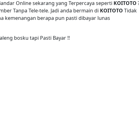
andar Online sekarang yang Terpercaya seperti
KOITOTO
r Tanpa Tele-tele. Jadi anda bermain di
KOITOTO
Tidak
a kemenangan berapa pun pasti dibayar lunas
leng bosku tapi Pasti Bayar !!