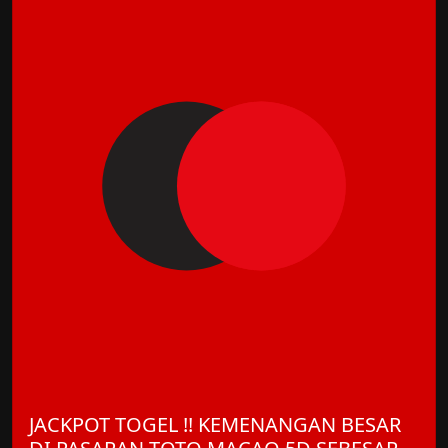
JACKPOT TOGEL !! KEMENANGAN BESAR