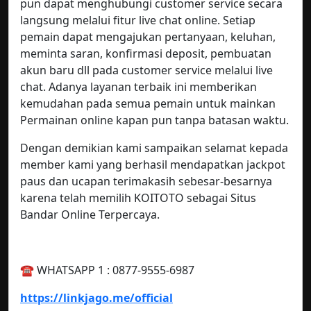
pun dapat menghubungi customer service secara
langsung melalui fitur live chat online. Setiap
pemain dapat mengajukan pertanyaan, keluhan,
meminta saran, konfirmasi deposit, pembuatan
akun baru dll pada customer service melalui live
chat. Adanya layanan terbaik ini memberikan
kemudahan pada semua pemain untuk mainkan
Permainan online kapan pun tanpa batasan waktu.
Dengan demikian kami sampaikan selamat kepada
member kami yang berhasil mendapatkan jackpot
paus dan ucapan terimakasih sebesar-besarnya
karena telah memilih KOITOTO sebagai Situs
Bandar Online Terpercaya.
☎️ WHATSAPP 1 : 0877-9555-6987
https://linkjago.me/official