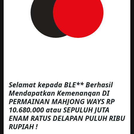
Selamat kepada BLE** Berhasil
Mendapatkan Kemenangan DI
PERMAINAN MAHJONG WAYS RP
10.680.000 atau SEPULUH JUTA
ENAM RATUS DELAPAN PULUH RIBU
RUPIAH !