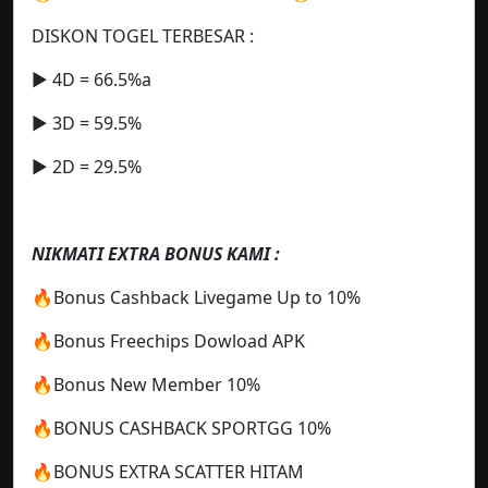
DISKON TOGEL TERBESAR :
▶️ 4D = 66.5%a
▶️ 3D = 59.5%
▶️ 2D = 29.5%
NIKMATI EXTRA BONUS KAMI :
🔥Bonus Cashback Livegame Up to 10%
🔥Bonus Freechips Dowload APK
🔥Bonus New Member 10%
🔥BONUS CASHBACK SPORTGG 10%
🔥BONUS EXTRA SCATTER HITAM