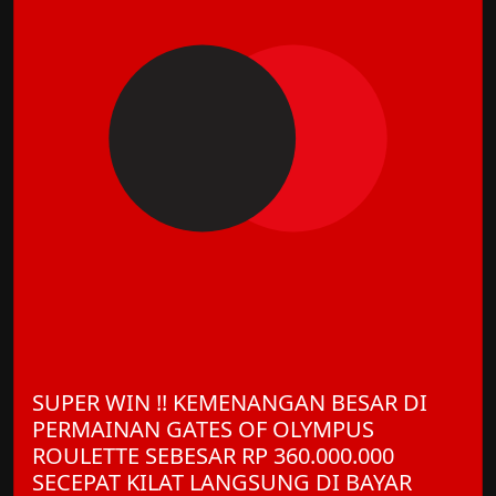
SUPER WIN !! KEMENANGAN BESAR DI
PERMAINAN GATES OF OLYMPUS
ROULETTE SEBESAR RP 360.000.000
SECEPAT KILAT LANGSUNG DI BAYAR