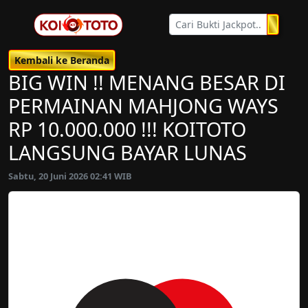
Kembali ke Beranda
BIG WIN !! MENANG BESAR DI
PERMAINAN MAHJONG WAYS
RP 10.000.000 !!! KOITOTO
LANGSUNG BAYAR LUNAS
Sabtu, 20 Juni 2026 02:41 WIB