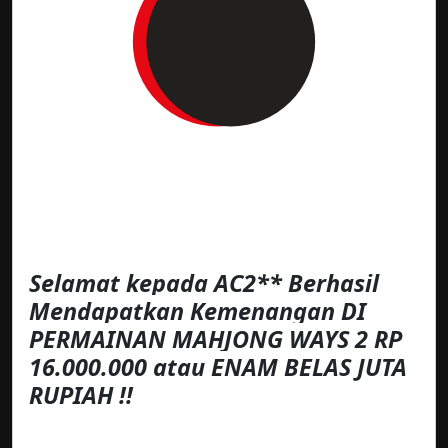
Selamat kepada AC2** Berhasil
Mendapatkan Kemenangan DI
PERMAINAN MAHJONG WAYS 2 RP
16.000.000 atau ENAM BELAS JUTA
RUPIAH !!