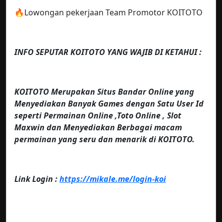
🔥Lowongan pekerjaan Team Promotor KOITOTO
INFO SEPUTAR KOITOTO YANG WAJIB DI KETAHUI :
KOITOTO Merupakan Situs Bandar Online yang
Menyediakan Banyak Games dengan Satu User Id
seperti Permainan Online ,Toto Online , Slot
Maxwin dan Menyediakan Berbagai macam
permainan yang seru dan menarik di KOITOTO.
Link Login :
https://mikale.me/login-koi