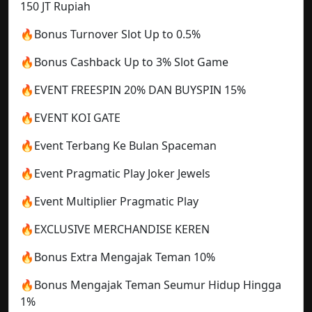
150 JT Rupiah
🔥Bonus Turnover Slot Up to 0.5%
🔥Bonus Cashback Up to 3% Slot Game
🔥EVENT FREESPIN 20% DAN BUYSPIN 15%
🔥EVENT KOI GATE
🔥Event Terbang Ke Bulan Spaceman
🔥Event Pragmatic Play Joker Jewels
🔥Event Multiplier Pragmatic Play
🔥EXCLUSIVE MERCHANDISE KEREN
🔥Bonus Extra Mengajak Teman 10%
🔥Bonus Mengajak Teman Seumur Hidup Hingga
1%