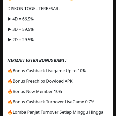
DISKON TOGEL TERBESAR :
▶️ 4D = 66.5%
▶️ 3D = 59.5%
▶️ 2D = 29.5%
NIKMATI EXTRA BONUS KAMI :
🔥Bonus Cashback Livegame Up to 10%
🔥Bonus Freechips Dowload APK
🔥Bonus New Member 10%
🔥Bonus Cashback Turnover LiveGame 0.7%
🔥Lomba Panjat Turnover Setiap Minggu Hingga