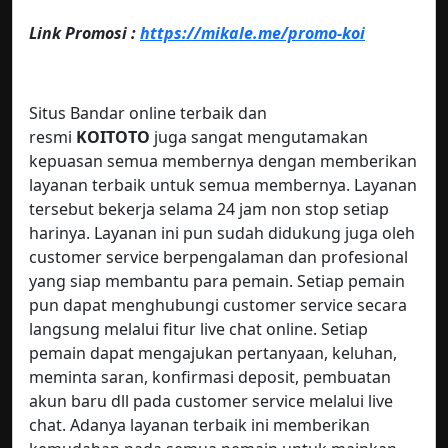
Link Promosi :
https://mikale.me/promo-koi
Situs Bandar online terbaik dan
resmi
KOITOTO
juga sangat mengutamakan
kepuasan semua membernya dengan memberikan
layanan terbaik untuk semua membernya. Layanan
tersebut bekerja selama 24 jam non stop setiap
harinya. Layanan ini pun sudah didukung juga oleh
customer service berpengalaman dan profesional
yang siap membantu para pemain. Setiap pemain
pun dapat menghubungi customer service secara
langsung melalui fitur live chat online. Setiap
pemain dapat mengajukan pertanyaan, keluhan,
meminta saran, konfirmasi deposit, pembuatan
akun baru dll pada customer service melalui live
chat. Adanya layanan terbaik ini memberikan