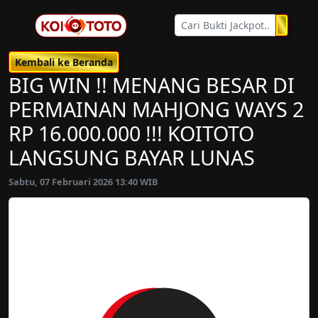
Kembali ke Beranda
BIG WIN !! MENANG BESAR DI
PERMAINAN MAHJONG WAYS 2
RP 16.000.000 !!! KOITOTO
LANGSUNG BAYAR LUNAS
Sabtu, 07 Februari 2026 13:40 WIB