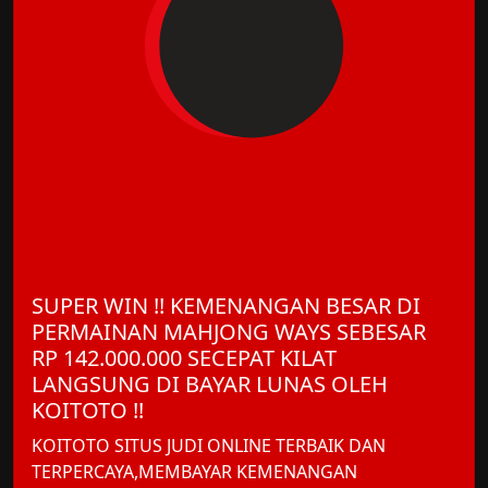
SUPER WIN !! KEMENANGAN BESAR DI
PERMAINAN MAHJONG WAYS SEBESAR
RP 142.000.000 SECEPAT KILAT
LANGSUNG DI BAYAR LUNAS OLEH
KOITOTO !!
KOITOTO SITUS JUDI ONLINE TERBAIK DAN
TERPERCAYA,MEMBAYAR KEMENANGAN