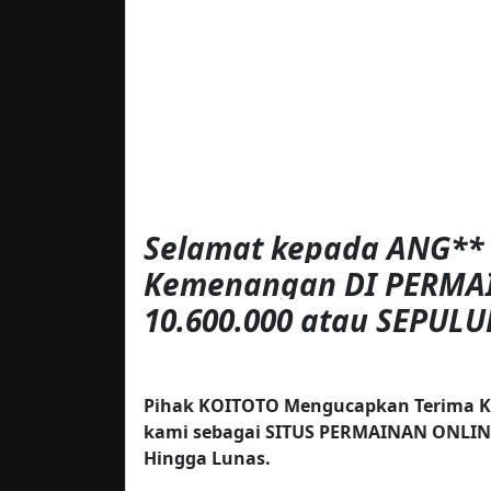
Selamat kepada ANG**
Kemenangan DI PERMA
10.600.000 atau SEPUL
Pihak KOITOTO Mengucapkan Terima 
kami sebagai SITUS PERMAINAN ONLI
Hingga Lunas.