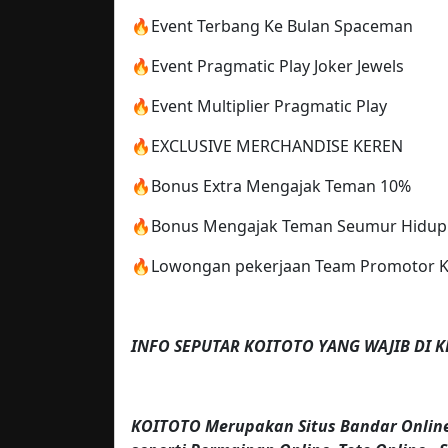
🔥Event Terbang Ke Bulan Spaceman
🔥Event Pragmatic Play Joker Jewels
🔥Event Multiplier Pragmatic Play
🔥EXCLUSIVE MERCHANDISE KEREN
🔥Bonus Extra Mengajak Teman 10%
🔥Bonus Mengajak Teman Seumur Hidup
🔥Lowongan pekerjaan Team Promotor 
INFO SEPUTAR KOITOTO YANG WAJIB DI K
KOITOTO Merupakan Situs Bandar Onlin