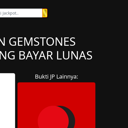
AN GEMSTONES
UNG BAYAR LUNAS
Bukti JP Lainnya: