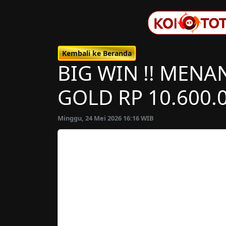
Kembali ke Beranda
BIG WIN !! MEN
GOLD RP 10.600.
Minggu, 24 Mei 2026 16:16 WIB