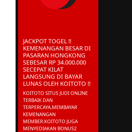
JACKPOT TOGEL !!
KEMENANGAN BESAR DI
PASARAN HONGKONG
SEBESAR RP 34.000.000
SECEPAT KILAT
LANGSUNG DI BAYAR
LUNAS OLEH KOITOTO !!
KOITOTO SITUS JUDI ONLINE
TERBAIK DAN
TERPERCAYA,MEMBAYAR
KEMENANGAN
MEMBER.KOITOTO JUGA
MENYEDIAKAN BONUS2