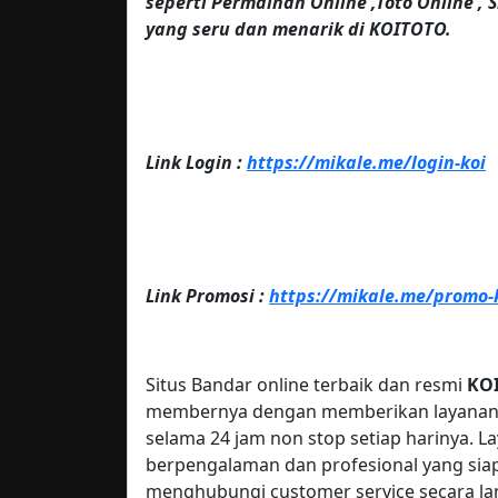
seperti Permainan Online ,Toto Online
yang seru dan menarik di KOITOTO.
Link Login :
https://mikale.me/login-koi
Link Promosi :
https://mikale.me/promo-
Situs Bandar online terbaik dan resmi
KO
membernya dengan memberikan layanan t
selama 24 jam non stop setiap harinya. L
berpengalaman dan profesional yang sia
menghubungi customer service secara lang