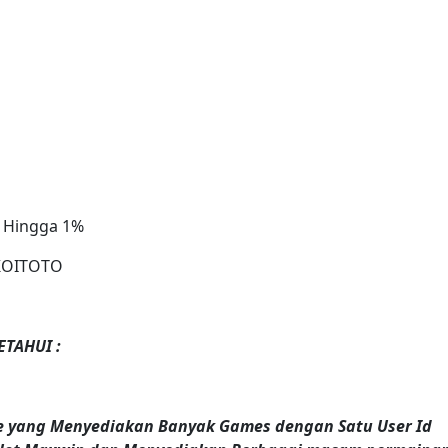
 Hingga 1%
KOITOTO
ETAHUI :
e yang Menyediakan Banyak Games dengan Satu User Id