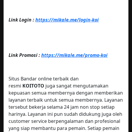
Link Login :
https://mikale.me/login-koi
Link Promosi :
https://mikale.me/promo-koi
Situs Bandar online terbaik dan
resmi
KOITOTO
juga sangat mengutamakan
kepuasan semua membernya dengan memberikan
layanan terbaik untuk semua membernya. Layanan
tersebut bekerja selama 24 jam non stop setiap
harinya. Layanan ini pun sudah didukung juga oleh
customer service berpengalaman dan profesional
yang siap membantu para pemain. Setiap pemain