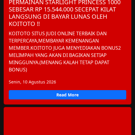
PERMAINAN STARLIGHT PRINCESS 1000
SEBESAR RP 15.544.000 SECEPAT KILAT
LANGSUNG DI BAYAR LUNAS OLEH
KOITOTO !!
KOITOTO SITUS JUDI ONLINE TERBAIK DAN
TERPERCAYA,MEMBAYAR KEMENANGAN
MEMBER.KOITOTO JUGA MENYEDIAKAN BONUS2
MELIMPAH YANG AKAN DI BAGIKAN SETIAP
MINGGUNYA.(MENANG KALAH TETAP DAPAT
BONUS)
Senin, 10 Agustus 2026
Read More