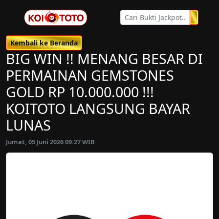
Kembali ke Beranda
BIG WIN !! MENANG BESAR DI
PERMAINAN GEMSTONES
GOLD RP 10.000.000 !!!
KOITOTO LANGSUNG BAYAR
LUNAS
Jumat, 05 Juni 2026 09:27 WIB