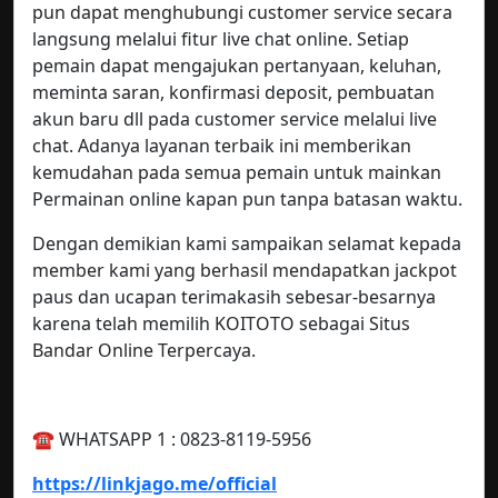
pun dapat menghubungi customer service secara
langsung melalui fitur live chat online. Setiap
pemain dapat mengajukan pertanyaan, keluhan,
meminta saran, konfirmasi deposit, pembuatan
akun baru dll pada customer service melalui live
chat. Adanya layanan terbaik ini memberikan
kemudahan pada semua pemain untuk mainkan
Permainan online kapan pun tanpa batasan waktu.
Dengan demikian kami sampaikan selamat kepada
member kami yang berhasil mendapatkan jackpot
paus dan ucapan terimakasih sebesar-besarnya
karena telah memilih KOITOTO sebagai Situs
Bandar Online Terpercaya.
☎️ WHATSAPP 1 : 0823-8119-5956
https://linkjago.me/official