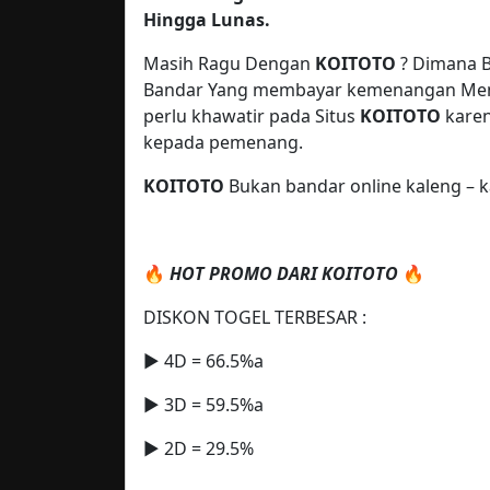
Hingga Lunas.
Masih Ragu Dengan
KOITOTO
? Dimana B
Bandar Yang membayar kemenangan Membe
perlu khawatir pada Situs
KOITOTO
karen
kepada pemenang.
KOITOTO
Bukan bandar online kaleng – ka
🔥
HOT PROMO DARI KOITOTO
🔥
DISKON TOGEL TERBESAR :
▶️ 4D = 66.5%a
▶️ 3D = 59.5%a
▶️ 2D = 29.5%