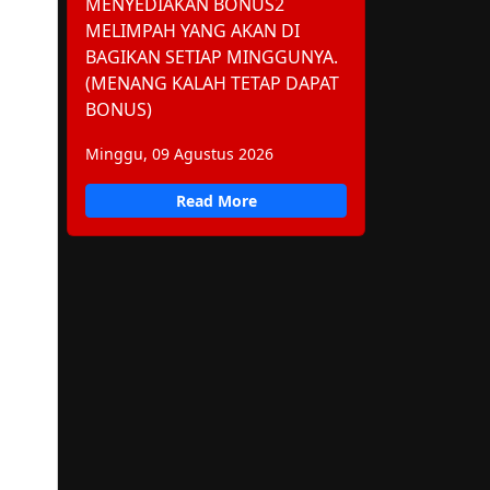
MENYEDIAKAN BONUS2
MELIMPAH YANG AKAN DI
BAGIKAN SETIAP MINGGUNYA.
(MENANG KALAH TETAP DAPAT
BONUS)
Minggu, 09 Agustus 2026
Read More