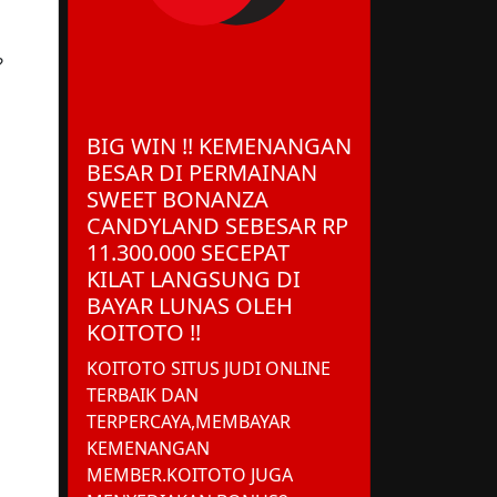
?
BIG WIN !! KEMENANGAN
BESAR DI PERMAINAN
SWEET BONANZA
CANDYLAND SEBESAR RP
11.300.000 SECEPAT
KILAT LANGSUNG DI
BAYAR LUNAS OLEH
KOITOTO !!
KOITOTO SITUS JUDI ONLINE
TERBAIK DAN
TERPERCAYA,MEMBAYAR
KEMENANGAN
MEMBER.KOITOTO JUGA