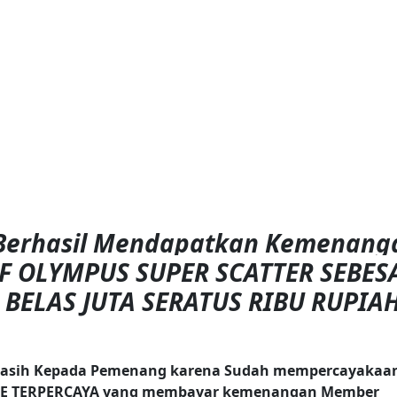
 Berhasil Mendapatkan Kemenang
F OLYMPUS SUPER SCATTER SEBES
A BELAS JUTA SERATUS RIBU RUPIAH
Kasih Kepada Pemenang karena Sudah mempercayakaa
NE TERPERCAYA yang membayar kemenangan Member