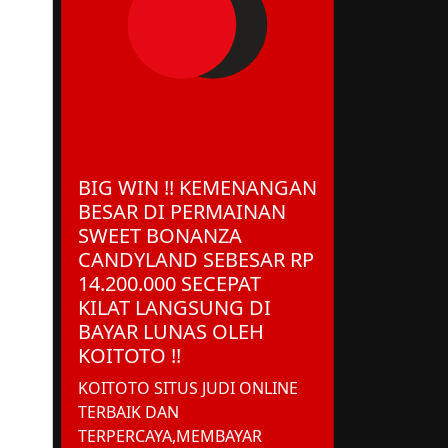
BIG WIN !! KEMENANGAN
BESAR DI PERMAINAN
SWEET BONANZA
CANDYLAND SEBESAR RP
14.200.000 SECEPAT
KILAT LANGSUNG DI
BAYAR LUNAS OLEH
KOITOTO !!
KOITOTO SITUS JUDI ONLINE
TERBAIK DAN
TERPERCAYA,MEMBAYAR