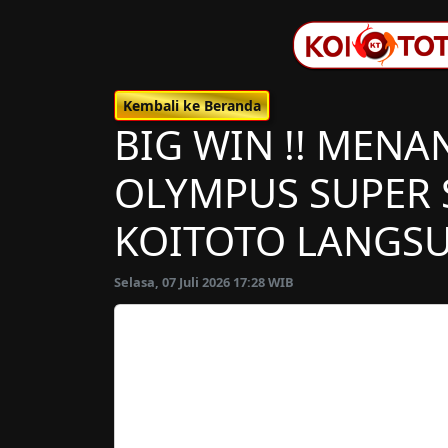
Kembali ke Beranda
BIG WIN !! MENA
OLYMPUS SUPER S
KOITOTO LANGSU
Selasa, 07 Juli 2026 17:28 WIB