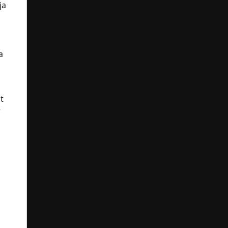
ja
a
t
r