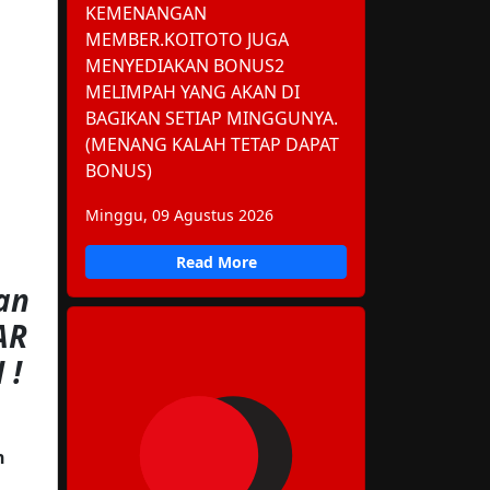
KEMENANGAN
MEMBER.KOITOTO JUGA
MENYEDIAKAN BONUS2
MELIMPAH YANG AKAN DI
BAGIKAN SETIAP MINGGUNYA.
(MENANG KALAH TETAP DAPAT
BONUS)
Minggu, 09 Agustus 2026
Read More
an
AR
 !
n