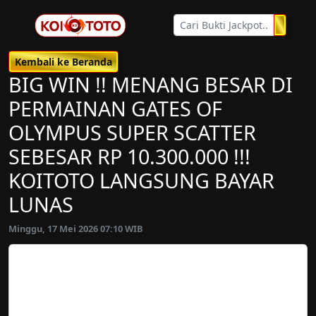
Kembali ke Beranda
BIG WIN !! MENANG BESAR DI
PERMAINAN GATES OF
OLYMPUS SUPER SCATTER
SEBESAR RP 10.300.000 !!!
KOITOTO LANGSUNG BAYAR
LUNAS
Minggu, 17 Mei 2026 07:10 WIB