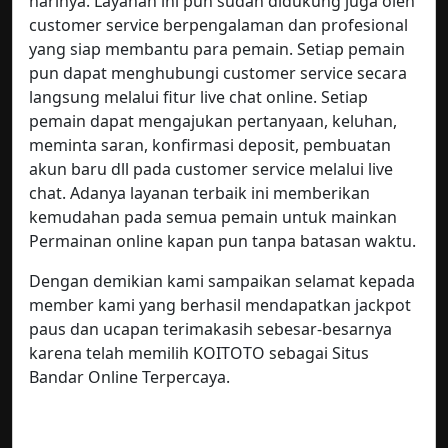
harinya. Layanan ini pun sudah didukung juga oleh
customer service berpengalaman dan profesional
yang siap membantu para pemain. Setiap pemain
pun dapat menghubungi customer service secara
langsung melalui fitur live chat online. Setiap
pemain dapat mengajukan pertanyaan, keluhan,
meminta saran, konfirmasi deposit, pembuatan
akun baru dll pada customer service melalui live
chat. Adanya layanan terbaik ini memberikan
kemudahan pada semua pemain untuk mainkan
Permainan online kapan pun tanpa batasan waktu.
Dengan demikian kami sampaikan selamat kepada
member kami yang berhasil mendapatkan jackpot
paus dan ucapan terimakasih sebesar-besarnya
karena telah memilih KOITOTO sebagai Situs
Bandar Online Terpercaya.