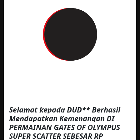
Selamat kepada DUD** Berhasil
Mendapatkan Kemenangan DI
PERMAINAN GATES OF OLYMPUS
SUPER SCATTER SEBESAR RP