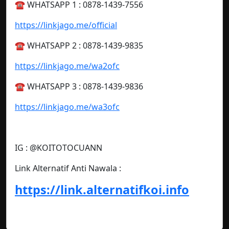
☎️ WHATSAPP 1 : 0878-1439-7556
https://linkjago.me/official
☎️ WHATSAPP 2 : 0878-1439-9835
https://linkjago.me/wa2ofc
☎️ WHATSAPP 3 : 0878-1439-9836
https://linkjago.me/wa3ofc
IG : @KOITOTOCUANN
Link Alternatif Anti Nawala :
https://link.alternatifkoi.info