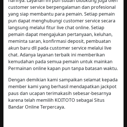
harinya. Layanan ini pun sudah didukung juga oleh
customer service berpengalaman dan profesional
yang siap membantu para pemain. Setiap pemain
pun dapat menghubungi customer service secara
langsung melalui fitur live chat online. Setiap
pemain dapat mengajukan pertanyaan, keluhan,
meminta saran, konfirmasi deposit, pembuatan
akun baru dll pada customer service melalui live
chat. Adanya layanan terbaik ini memberikan
kemudahan pada semua pemain untuk mainkan
Permainan online kapan pun tanpa batasan waktu.
Dengan demikian kami sampaikan selamat kepada
member kami yang berhasil mendapatkan jackpot
paus dan ucapan terimakasih sebesar-besarnya
karena telah memilih KOITOTO sebagai Situs
Bandar Online Terpercaya.