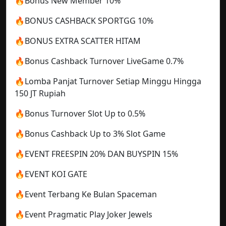
🔥Bonus New Member 10%
🔥BONUS CASHBACK SPORTGG 10%
🔥BONUS EXTRA SCATTER HITAM
🔥Bonus Cashback Turnover LiveGame 0.7%
🔥Lomba Panjat Turnover Setiap Minggu Hingga
150 JT Rupiah
🔥Bonus Turnover Slot Up to 0.5%
🔥Bonus Cashback Up to 3% Slot Game
🔥EVENT FREESPIN 20% DAN BUYSPIN 15%
🔥EVENT KOI GATE
🔥Event Terbang Ke Bulan Spaceman
🔥Event Pragmatic Play Joker Jewels