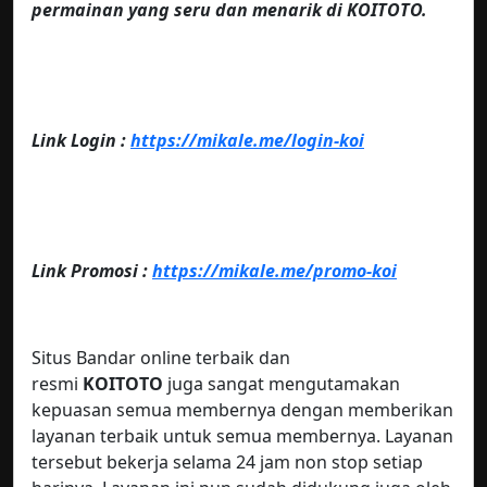
permainan yang seru dan menarik di KOITOTO.
Link Login :
https://mikale.me/login-koi
Link Promosi :
https://mikale.me/promo-koi
Situs Bandar online terbaik dan
resmi
KOITOTO
juga sangat mengutamakan
kepuasan semua membernya dengan memberikan
layanan terbaik untuk semua membernya. Layanan
tersebut bekerja selama 24 jam non stop setiap